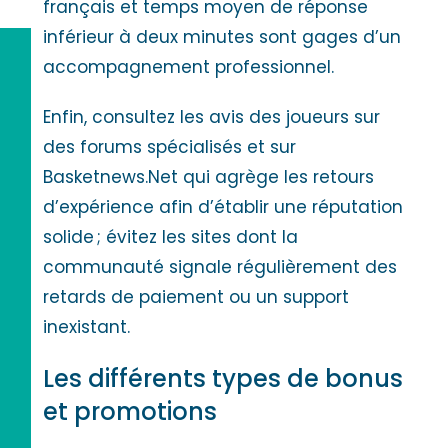
français et temps moyen de réponse
inférieur à deux minutes sont gages d’un
accompagnement professionnel.
Enfin, consultez les avis des joueurs sur
des forums spécialisés et sur
Basketnews.Net qui agrège les retours
d’expérience afin d’établir une réputation
solide ; évitez les sites dont la
communauté signale régulièrement des
retards de paiement ou un support
inexistant.
Les différents types de bonus
et promotions