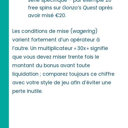
série spécifique – par exemple 20
free spins sur
Gonzo’s Quest
après
avoir misé €20.
Les conditions de mise (
wagering
)
varient fortement d’un opérateur à
l’autre. Un multiplicateur « 30x » signifie
que vous devez miser trente fois le
montant du bonus avant toute
liquidation ; comparez toujours ce chiffre
avec votre style de jeu afin d’éviter une
perte inutile.
Programmes