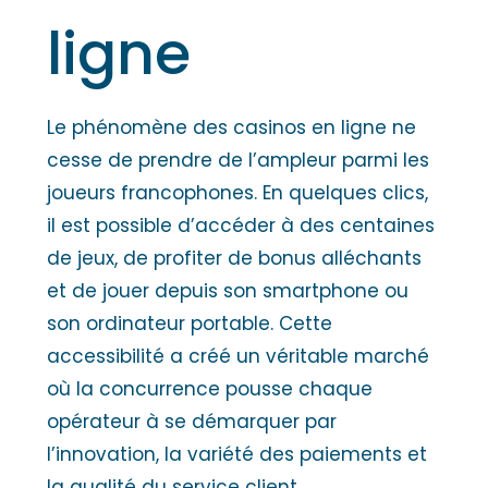
ligne
Le phénomène des casinos en ligne ne
cesse de prendre de l’ampleur parmi les
joueurs francophones. En quelques clics,
il est possible d’accéder à des centaines
de jeux, de profiter de bonus alléchants
et de jouer depuis son smartphone ou
son ordinateur portable. Cette
accessibilité a créé un véritable marché
où la concurrence pousse chaque
opérateur à se démarquer par
l’innovation, la variété des paiements et
la qualité du service client.