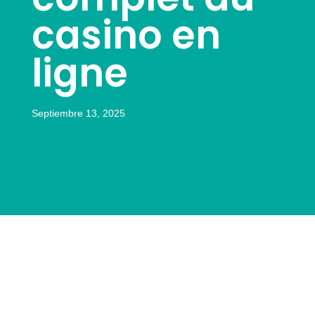
casino en
ligne
Septiembre 13, 2025