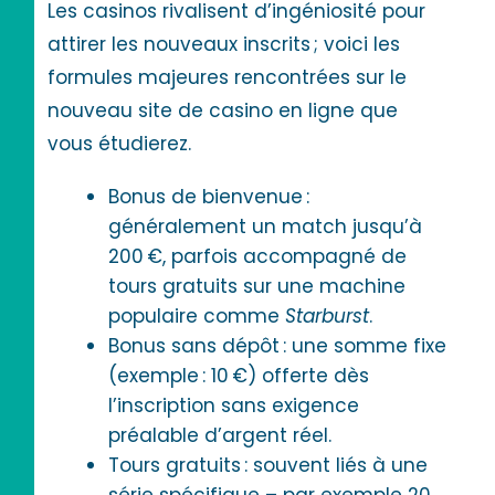
Les casinos rivalisent d’ingéniosité pour
attirer les nouveaux inscrits ; voici les
formules majeures rencontrées sur le
nouveau site de casino en ligne que
vous étudierez.
Bonus de bienvenue :
généralement un match jusqu’à
200 €, parfois accompagné de
tours gratuits sur une machine
populaire comme
Starburst
.
Bonus sans dépôt : une somme fixe
(exemple : 10 €) offerte dès
l’inscription sans exigence
préalable d’argent réel.
Tours gratuits : souvent liés à une