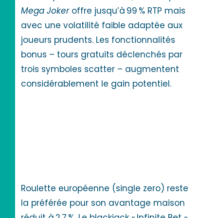
Mega Joker
offre jusqu’à 99 % RTP mais
avec une volatilité faible adaptée aux
joueurs prudents. Les fonctionnalités
bonus – tours gratuits déclenchés par
trois symboles scatter – augmentent
considérablement le gain potentiel.
Jeux de table
classiques
Roulette européenne (single zero) reste
la préférée pour son avantage maison
réduit à 2,7 %. Le blackjack « Infinite Bet »