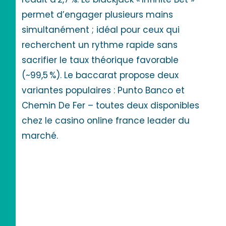
permet d’engager plusieurs mains
simultanément ; idéal pour ceux qui
recherchent un rythme rapide sans
sacrifier le taux théorique favorable
(~99,5 %). Le baccarat propose deux
variantes populaires : Punto Banco et
Chemin De Fer – toutes deux disponibles
chez le casino online france leader du
marché.
Poker en
ligne & cash