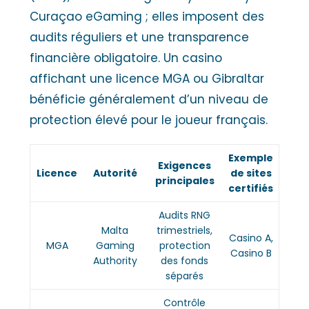
Curaçao eGaming ; elles imposent des
audits réguliers et une transparence
financière obligatoire. Un casino
affichant une licence MGA ou Gibraltar
bénéficie généralement d’un niveau de
protection élevé pour le joueur français.
Exemple
Exigences
Licence
Autorité
de sites
principales
certifiés
Audits RNG
Malta
trimestriels,
Casino A,
MGA
Gaming
protection
Casino B
Authority
des fonds
séparés
Contrôle