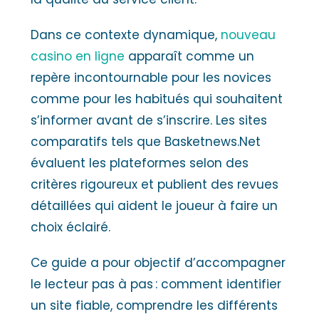
Dans ce contexte dynamique,
nouveau
casino en ligne
apparaît comme un
repère incontournable pour les novices
comme pour les habitués qui souhaitent
s’informer avant de s’inscrire. Les sites
comparatifs tels que Basketnews.Net
évaluent les plateformes selon des
critères rigoureux et publient des revues
détaillées qui aident le joueur à faire un
choix éclairé.
Ce guide a pour objectif d’accompagner
le lecteur pas à pas : comment identifier
un site fiable, comprendre les différents