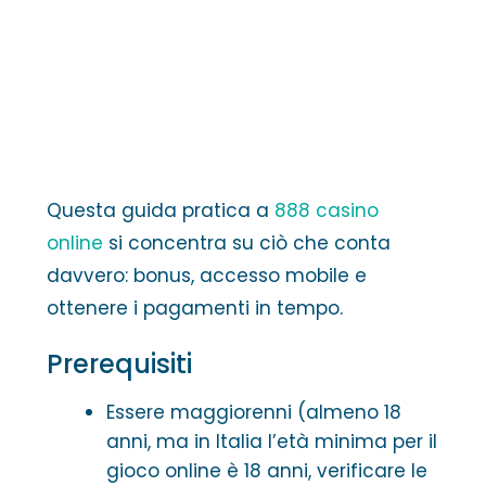
Questa guida pratica a
888 casino
online
si concentra su ciò che conta
davvero: bonus, accesso mobile e
ottenere i pagamenti in tempo.
Prerequisiti
Essere maggiorenni (almeno 18
anni, ma in Italia l’età minima per il
gioco online è 18 anni, verificare le