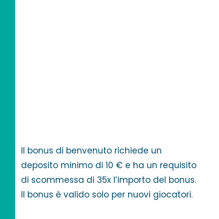
Quali sono i
requisiti per
il bonus 888
casino?
Il bonus di benvenuto richiede un
deposito minimo di 10 € e ha un requisito
di scommessa di 35x l’importo del bonus.
Il bonus è valido solo per nuovi giocatori.