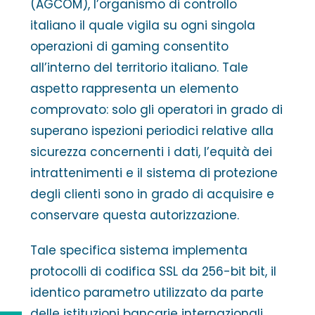
(AGCOM), l’organismo di controllo
italiano il quale vigila su ogni singola
operazioni di gaming consentito
all’interno del territorio italiano. Tale
aspetto rappresenta un elemento
comprovato: solo gli operatori in grado di
superano ispezioni periodici relative alla
sicurezza concernenti i dati, l’equità dei
intrattenimenti e il sistema di protezione
degli clienti sono in grado di acquisire e
conservare questa autorizzazione.
Tale specifica sistema implementa
protocolli di codifica SSL da 256-bit bit, il
identico parametro utilizzato da parte
delle istituzioni bancarie internazionali.