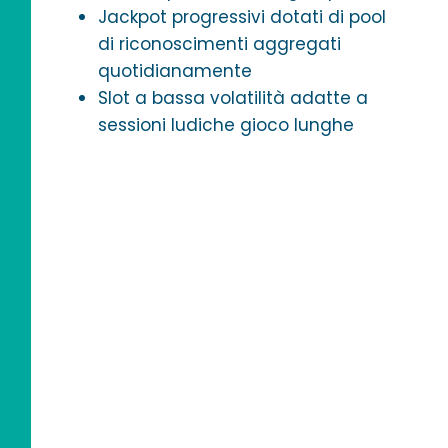
Jackpot progressivi dotati di pool
di riconoscimenti aggregati
quotidianamente
Slot a bassa volatilità adatte a
sessioni ludiche gioco lunghe
Sale con
trasmissione
Live con
Croupier