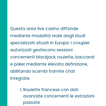
Professionisti
Questa area live casino diffonde
mediante modalità reale dagli studi
specializzati situati in Europa. I croupier
autorizzati gestiscono sessioni
concernenti blackjack, roulette, baccarat
e poker mediante elevata definizione,
abilitando scambi tramite chat
integrate.
Roulette francese con dati
avanzate concernenti le estrazioni
passate