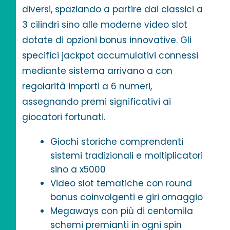
diversi, spaziando a partire dai classici a
3 cilindri sino alle moderne video slot
dotate di opzioni bonus innovative. Gli
specifici jackpot accumulativi connessi
mediante sistema arrivano a con
regolarità importi a 6 numeri,
assegnando premi significativi ai
giocatori fortunati.
Giochi storiche comprendenti
sistemi tradizionali e moltiplicatori
sino a x5000
Video slot tematiche con round
bonus coinvolgenti e giri omaggio
Megaways con più di centomila
schemi premianti in ogni spin