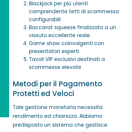
Blackjack per più utenti
comprendente tetti di scommessa
configurabili
Baccarat squeeze finalizzato a un
vissuto eccellente reale
Game show coinvolgenti con
presentatori esperti
Tavoli VIP esclusivi destinati a
scommesse elevate
Metodi per il Pagamento
Protetti ed Veloci
Tale gestione monetaria necessita
rendimento ed chiarezza. Abbiamo
predisposto un sistema che gestisce