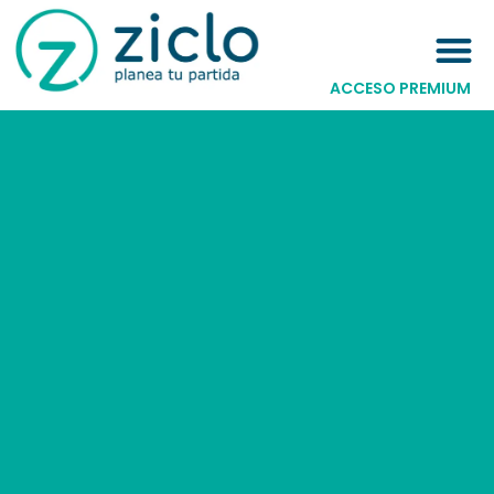
ACCESO PREMIUM