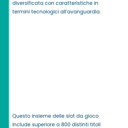
diversificata con caratteristiche in
termini tecnologici all’avanguardia.
Slot Machine
a Rulli e
Jackpot
Accumulativi
Questo insieme delle slot da gioco
include superiore a 800 distinti titoli