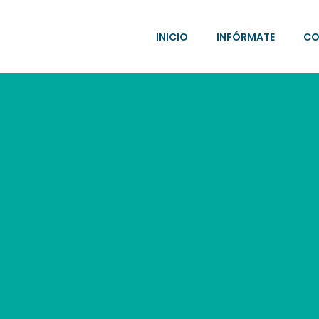
INICIO
INFÓRMATE
CO