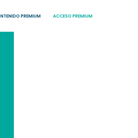
NTENIDO PREMIUM
ACCESO PREMIUM