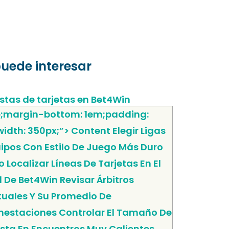
puede interesar
tas de tarjetas en Bet4Win
e;margin-bottom: 1em;padding:
idth: 350px;”> Content Elegir Ligas
ipos Con Estilo De Juego Más Duro
Localizar Líneas De Tarjetas En El
 De Bet4Win Revisar Árbitros
tuales Y Su Promedio De
estaciones Controlar El Tamaño De
sta En Encuentros Muy Calientes