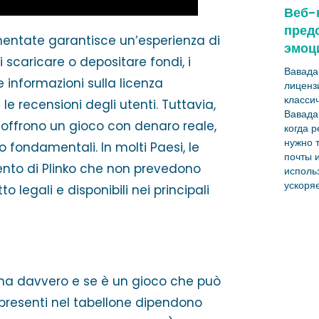
Веб-к
пред
amentate garantisce un’esperienza di
эмоц
 scaricare o depositare fondi, i
Вавада
 informazioni sulla licenza
лиценз
класси
 le recensioni degli utenti. Tuttavia,
Вавада
e offrono un gioco con denaro reale,
когда р
нужно 
 fondamentali. In molti Paesi, le
почты и
ento di Plinko che non prevedono
использ
ускоря
legali e disponibili nei principali
iona davvero e se è un gioco che può
i presenti nel tabellone dipendono