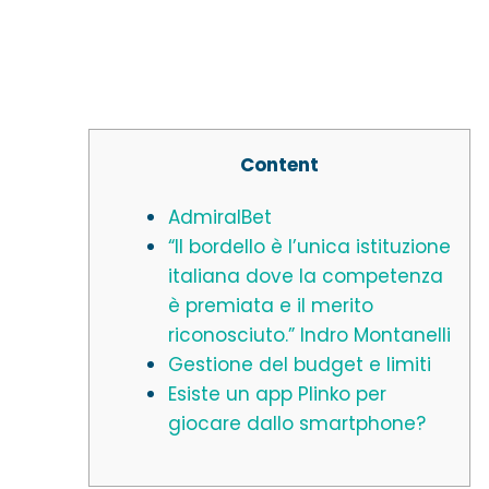
Content
AdmiralBet
“Il bordello è l’unica istituzione
italiana dove la competenza
è premiata e il merito
riconosciuto.” Indro Montanelli
Gestione del budget e limiti
Esiste un app Plinko per
giocare dallo smartphone?