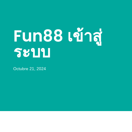
Fun88 เข้าสู่
ระบบ
Octubre 21, 2024