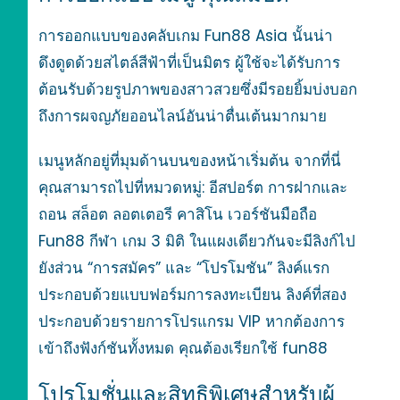
การออกแบบของคลับเกม Fun88 Asia นั้นน่า
ดึงดูดด้วยสไตล์สีฟ้าที่เป็นมิตร ผู้ใช้จะได้รับการ
ต้อนรับด้วยรูปภาพของสาวสวยซึ่งมีรอยยิ้มบ่งบอก
ถึงการผจญภัยออนไลน์อันน่าตื่นเต้นมากมาย
เมนูหลักอยู่ที่มุมด้านบนของหน้าเริ่มต้น จากที่นี่
คุณสามารถไปที่หมวดหมู่: อีสปอร์ต การฝากและ
ถอน สล็อต ลอตเตอรี คาสิโน เวอร์ชันมือถือ
Fun88 กีฬา เกม 3 มิติ ในแผงเดียวกันจะมีลิงก์ไป
ยังส่วน “การสมัคร” และ “โปรโมชัน” ลิงค์แรก
ประกอบด้วยแบบฟอร์มการลงทะเบียน ลิงค์ที่สอง
ประกอบด้วยรายการโปรแกรม VIP หากต้องการ
เข้าถึงฟังก์ชันทั้งหมด คุณต้องเรียกใช้ fun88
โปรโมชั่นและสิทธิพิเศษสำหรับผู้