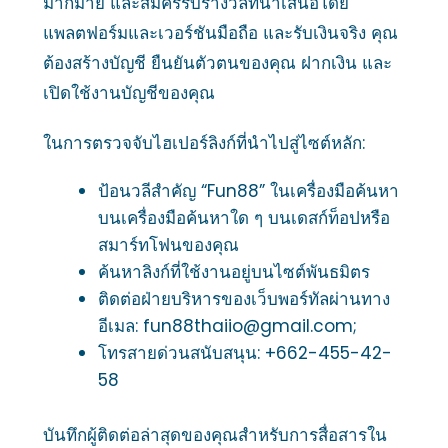
มากมาย และสมัครรับรางวัลที่นำเสนอโดย
แพลตฟอร์มและเวอร์ชันมือถือ และรับเงินจริง คุณ
ต้องสร้างบัญชี ยืนยันตัวตนของคุณ ฝากเงิน และ
เปิดใช้งานบัญชีของคุณ
ในการตรวจจับไฮเปอร์ลิงก์ที่นำไปสู่ไซต์หลัก:
ป้อนวลีสำคัญ “Fun88” ในเครื่องมือค้นหา
บนเครื่องมือค้นหาใด ๆ บนเดสก์ท็อปหรือ
สมาร์ทโฟนของคุณ
ค้นหาลิงก์ที่ใช้งานอยู่บนไซต์พันธมิตร
ติดต่อฝ่ายบริหารของเว็บพอร์ทัลผ่านทาง
อีเมล: fun88thaiio@gmail.com;
โทรสายด่วนสนับสนุน: +662-455-42-
58
บันทึกผู้ติดต่อล่าสุดของคุณสำหรับการสื่อสารใน