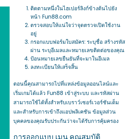
ติดตามหนึ่งในไฮเปอร์ลิงก์ข้างต้นไปยัง
หน้า Fun88.com
ตรวจสอบให้แน่ใจว่าจุดตรวจเปิดใช้งาน
อยู่
กรอกแบบฟอร์มใบสมัคร: ระบุชื่อ สร้างรหัส
ผ่าน ระบุอีเมลและหมายเลขติดต่อของคุณ
ป้อนหมายเลขยืนยันที่จะมาในอีเมล
ลงทะเบียนให้เสร็จสิ้น
ตอนนี้คุณสามารถไปที่แหล่งข้อมูลออนไลน์และ
เริ่มเกมได้แล้ว Fun88 เข้าสู่ระบบ และรหัสผ่าน
สามารถใช้ได้ทั้งสำหรับเบราว์เซอร์เวอร์ชันเต็ม
และสำหรับการเข้าถึงแอปพลิเคชัน ข้อมูลส่วน
บุคคลของคุณรับประกันว่าจะได้รับการคุ้มครอง
การออกแบบ เมนู คุณสมบัติ