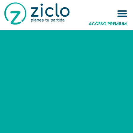
ACCESO PREMIUM