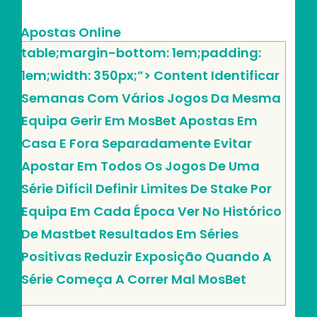
Apostas Online
table;margin-bottom: 1em;padding:
1em;width: 350px;”> Content Identificar
Semanas Com Vários Jogos Da Mesma
Equipa Gerir Em MosBet Apostas Em
Casa E Fora Separadamente Evitar
Apostar Em Todos Os Jogos De Uma
Série Difícil Definir Limites De Stake Por
Equipa Em Cada Época Ver No Histórico
De Mastbet Resultados Em Séries
Positivas Reduzir Exposição Quando A
Série Começa A Correr Mal MosBet