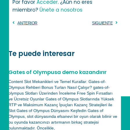
Por favor
Acceder
. ¿Aún no eres
miembro?
Únete a nosotros
ANTERIOR
SIGUIENTE
Te puede interesar
Gates of Olympusa demo kazandırır
Content Slot Mekanikleri ve Temel Kurallar: Gates-of-
Olympus Rehberi Bonus Turları Nasıl Çalışır? gates-of-
olympus Slotları Üzerinden İnceleme Free Spin Fırsatları
ve Ücretsiz Oyunlar Gates of Olympus Slotlarında Yüksek
RTP ve Maksimum Kazanç İpuçları Kazanç Stratejileri ile
Slot Gates of Olympus Dünyasını Keşfedin Gates of
Olympus, slot dünyasında efsanevi bir oyun olarak bilinir ve
bu oyunda kazancınızı artırmanın birkaç stratejisi
bulunmaktadır. Öncelikle,