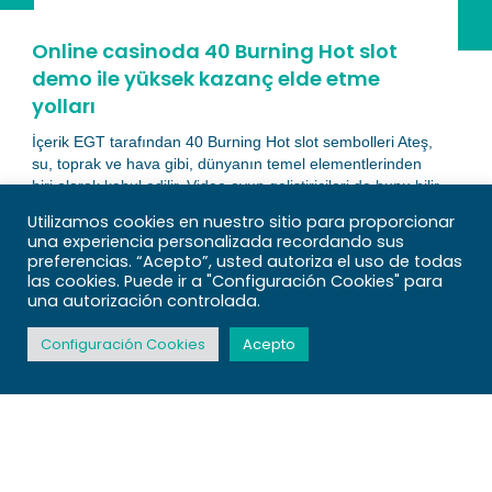
Online casinoda 40 Burning Hot slot
demo ile yüksek kazanç elde etme
yolları
İçerik EGT tarafından 40 Burning Hot slot sembolleri Ateş,
su, toprak ve hava gibi, dünyanın temel elementlerinden
biri olarak kabul edilir. Video oyun geliştiricileri de bunu bilir
ve ateşi oyun temalarında birincil ya da ikincil unsur olarak
Utilizamos cookies en nuestro sitio para proporcionar
kullanırlar. Kazanma serisi başladığında, oyuncular bu
una experiencia personalizada recordando sus
eşsiz ödül fırsatının devam edeceğine ve şanslarının
preferencias. “Acepto”, usted autoriza el uso de todas
tükenmeyeceğine inanır. Durum ne olursa olsun, oyuncu
las cookies. Puede ir a "Configuración Cookies" para
parasını kaybetse bile,
una autorización controlada.
Configuración Cookies
Acepto