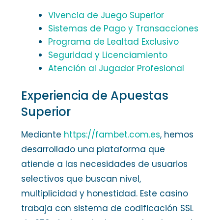
Vivencia de Juego Superior
Sistemas de Pago y Transacciones
Programa de Lealtad Exclusivo
Seguridad y Licenciamiento
Atención al Jugador Profesional
Experiencia de Apuestas
Superior
Mediante
https://fambet.com.es
, hemos
desarrollado una plataforma que
atiende a las necesidades de usuarios
selectivos que buscan nivel,
multiplicidad y honestidad. Este casino
trabaja con sistema de codificación SSL