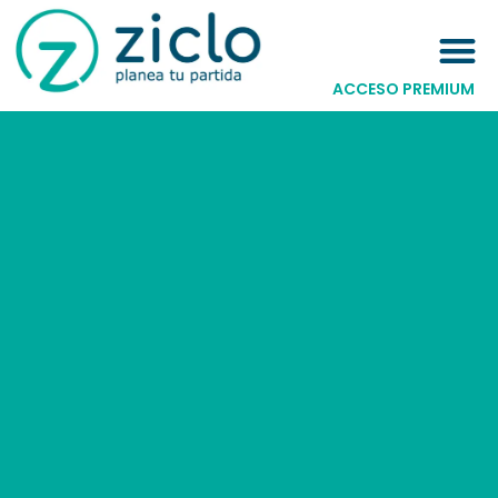
ACCESO PREMIUM