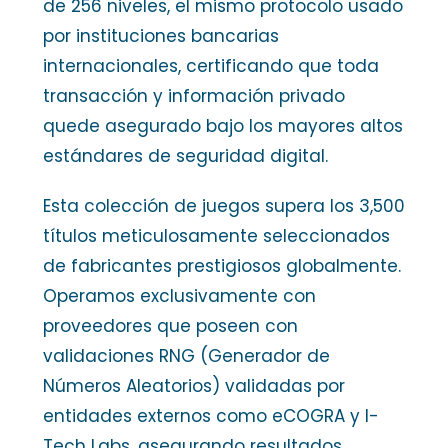
de 256 niveles, el mismo protocolo usado
por instituciones bancarias
internacionales, certificando que toda
transacción y información privado
quede asegurado bajo los mayores altos
estándares de seguridad digital.
Esta colección de juegos supera los 3,500
títulos meticulosamente seleccionados
de fabricantes prestigiosos globalmente.
Operamos exclusivamente con
proveedores que poseen con
validaciones RNG (Generador de
Números Aleatorios) validadas por
entidades externos como eCOGRA y I-
Tech Labs, asegurando resultados