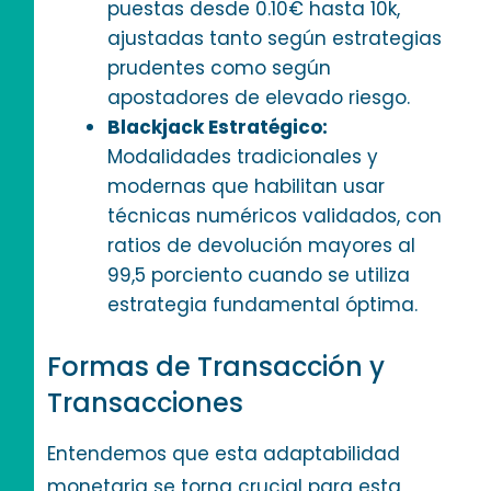
puestas desde 0.10€ hasta 10k,
ajustadas tanto según estrategias
prudentes como según
apostadores de elevado riesgo.
Blackjack Estratégico:
Modalidades tradicionales y
modernas que habilitan usar
técnicas numéricos validados, con
ratios de devolución mayores al
99,5 porciento cuando se utiliza
estrategia fundamental óptima.
Formas de Transacción y
Transacciones
Entendemos que esta adaptabilidad
monetaria se torna crucial para esta