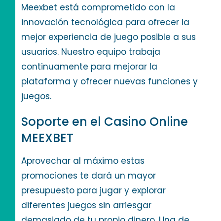
Meexbet está comprometido con la
innovación tecnológica para ofrecer la
mejor experiencia de juego posible a sus
usuarios. Nuestro equipo trabaja
continuamente para mejorar la
plataforma y ofrecer nuevas funciones y
juegos.
Soporte en el Casino Online
MEEXBET
Aprovechar al máximo estas
promociones te dará un mayor
presupuesto para jugar y explorar
diferentes juegos sin arriesgar
demasiado de tu propio dinero. Una de