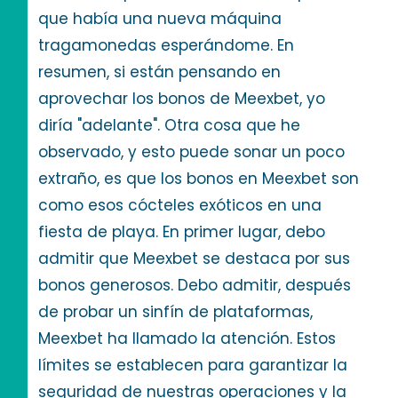
que había una nueva máquina
tragamonedas esperándome. En
resumen, si están pensando en
aprovechar los bonos de Meexbet, yo
diría "adelante". Otra cosa que he
observado, y esto puede sonar un poco
extraño, es que los bonos en Meexbet son
como esos cócteles exóticos en una
fiesta de playa. En primer lugar, debo
admitir que Meexbet se destaca por sus
bonos generosos. Debo admitir, después
de probar un sinfín de plataformas,
Meexbet ha llamado la atención. Estos
límites se establecen para garantizar la
seguridad de nuestras operaciones y la