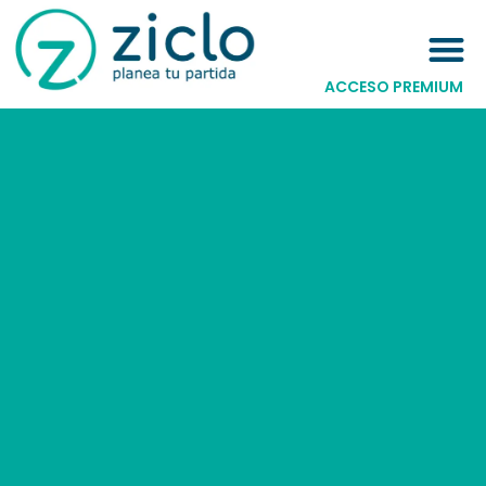
ACCESO PREMIUM