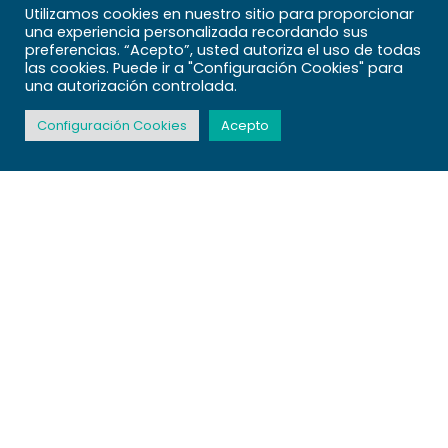
Mines se ha convertido en uno de los
Utilizamos cookies en nuestro sitio para proporcionar
una experiencia personalizada recordando sus
juegos más jugados en Meexbet debido
preferencias. “Acepto”, usted autoriza el uso de todas
a su combinación de simplicidad,
las cookies. Puede ir a "Configuración Cookies" para
una autorización controlada.
estrategia y la posibilidad de obtener
altas recompensas. Mines es un juego
Configuración Cookies
Acepto
basado en la estrategia donde los
jugadores tienen la tarea de despejar un
campo de minas mientras evitan
detonarlas. Este título ha capturado la
atención de los jugadores por su
jugabilidad simple, pero con grandes
posibilidades de obtener ganancias, lo
que lo ha convertido en una de las
estrellas de Meexbet.
En equipos de terceros o sesiones