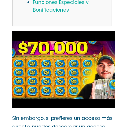
Funciones Especiales y
Bonificaciones
Sin embargo, si prefieres un acceso más
directo, puedes descargar un acceso