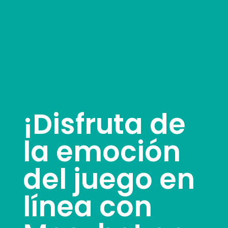
¡Disfruta de
la emoción
del juego en
línea con