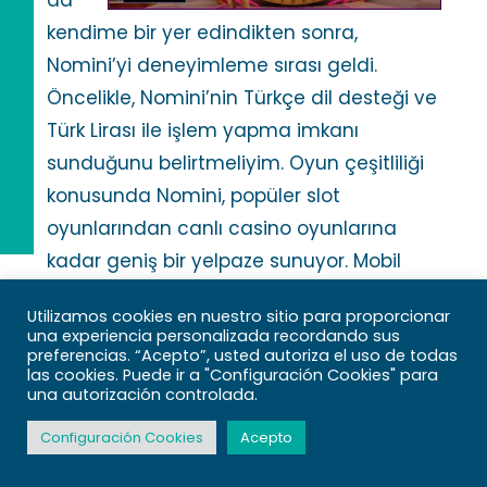
da
kendime bir yer edindikten sonra,
Nomini’yi deneyimleme sırası geldi.
Öncelikle, Nomini’nin Türkçe dil desteği ve
Türk Lirası ile işlem yapma imkanı
sunduğunu belirtmeliyim. Oyun çeşitliliği
konusunda Nomini, popüler slot
oyunlarından canlı casino oyunlarına
kadar geniş bir yelpaze sunuyor. Mobil
uyumluluğu sayesinde de istediğiniz
Utilizamos cookies en nuestro sitio para proporcionar
zaman, istediğiniz yerden oynayabilirsiniz.
una experiencia personalizada recordando sus
preferencias. “Acepto”, usted autoriza el uso de todas
Kullanıcı deneyimi genellikle olumlu,
las cookies. Puede ir a "Configuración Cookies" para
ancak bazı oyuncular arayüzün
una autorización controlada.
başlangıçta biraz kafa karıştırıcı olduğunu
Configuración Cookies
Acepto
düşünebilir. Nomini’nin müşteri hizmetleri