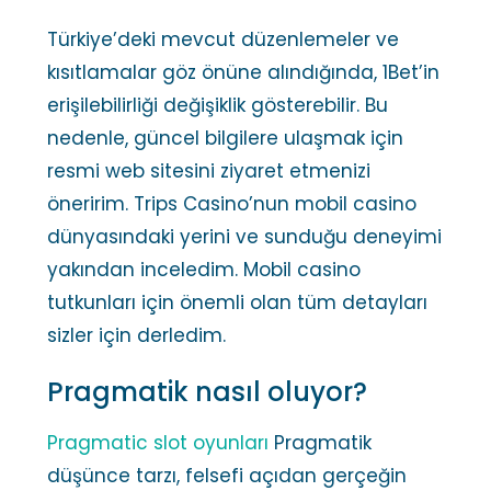
Türkiye’deki mevcut düzenlemeler ve
kısıtlamalar göz önüne alındığında, 1Bet’in
erişilebilirliği değişiklik gösterebilir. Bu
nedenle, güncel bilgilere ulaşmak için
resmi web sitesini ziyaret etmenizi
öneririm. Trips Casino’nun mobil casino
dünyasındaki yerini ve sunduğu deneyimi
yakından inceledim. Mobil casino
tutkunları için önemli olan tüm detayları
sizler için derledim.
Pragmatik nasıl oluyor?
Pragmatic slot oyunları
Pragmatik
düşünce tarzı, felsefi açıdan gerçeğin