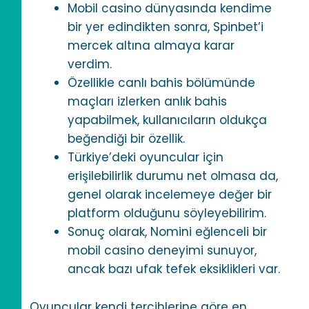
Mobil casino dünyasında kendime
bir yer edindikten sonra, Spinbet’i
mercek altına almaya karar
verdim.
Özellikle canlı bahis bölümünde
maçları izlerken anlık bahis
yapabilmek, kullanıcıların oldukça
beğendiği bir özellik.
Türkiye’deki oyuncular için
erişilebilirlik durumu net olmasa da,
genel olarak incelemeye değer bir
platform olduğunu söyleyebilirim.
Sonuç olarak, Nomini eğlenceli bir
mobil casino deneyimi sunuyor,
ancak bazı ufak tefek eksiklikleri var.
Oyuncular kendi tercihlerine göre en