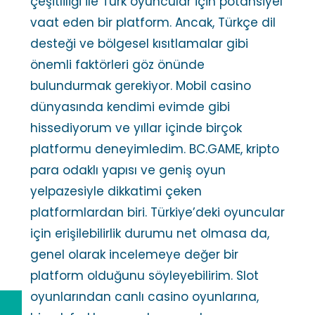
çeşitliliği ile Türk oyuncular için potansiyel
vaat eden bir platform. Ancak, Türkçe dil
desteği ve bölgesel kısıtlamalar gibi
önemli faktörleri göz önünde
bulundurmak gerekiyor. Mobil casino
dünyasında kendimi evimde gibi
hissediyorum ve yıllar içinde birçok
platformu deneyimledim. BC.GAME, kripto
para odaklı yapısı ve geniş oyun
yelpazesiyle dikkatimi çeken
platformlardan biri. Türkiye’deki oyuncular
için erişilebilirlik durumu net olmasa da,
genel olarak incelemeye değer bir
platform olduğunu söyleyebilirim. Slot
oyunlarından canlı casino oyunlarına,