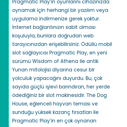
Pragmatic Play’in oyunlarını cihazınızda
oynamak için herhangi bir yazılım veya
uygulama indirmenize gerek yoktur.
İnternet bağlantınızın sabit olması
koşuluyla, bunlara doğrudan web
tarayıcınızdan erişebilirsiniz. Ödüllü mobil
slot sağlayıcısı Pragmatic Play, en yeni
sürümü Wisdom of Athena ile antik
Yunan mitolojisi diyarına cesur bir
yolculuk yapacağını duyurdu. Bu, çok
sayıda güçlü işlevi barındıran, her yerde
ödediğiniz bir slot makinesidir. The Dog
House, eğlenceli hayvan teması ve
sunduğu yüksek kazanç fırsatları ile
Pragmatic Play’in en çok oynanan