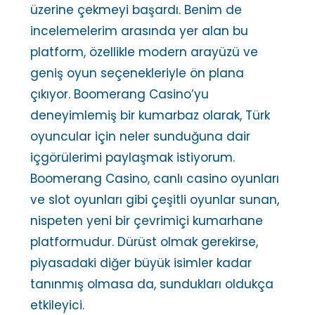
üzerine çekmeyi başardı. Benim de
incelemelerim arasında yer alan bu
platform, özellikle modern arayüzü ve
geniş oyun seçenekleriyle ön plana
çıkıyor. Boomerang Casino’yu
deneyimlemiş bir kumarbaz olarak, Türk
oyuncular için neler sunduğuna dair
içgörülerimi paylaşmak istiyorum.
Boomerang Casino, canlı casino oyunları
ve slot oyunları gibi çeşitli oyunlar sunan,
nispeten yeni bir çevrimiçi kumarhane
platformudur. Dürüst olmak gerekirse,
piyasadaki diğer büyük isimler kadar
tanınmış olmasa da, sundukları oldukça
etkileyici.