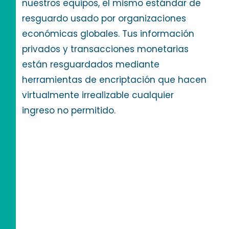
nuestros equipos, el mismo estándar de
resguardo usado por organizaciones
económicas globales. Tus información
privados y transacciones monetarias
están resguardados mediante
herramientas de encriptación que hacen
virtualmente irrealizable cualquier
ingreso no permitido.
Compromiso
con el
Entretenimie