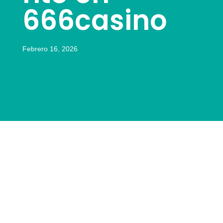
666casino
Febrero 16, 2026