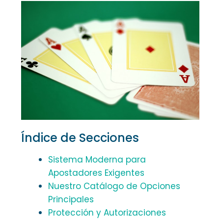
Índice de Secciones
Sistema Moderna para
Apostadores Exigentes
Nuestro Catálogo de Opciones
Principales
Protección y Autorizaciones