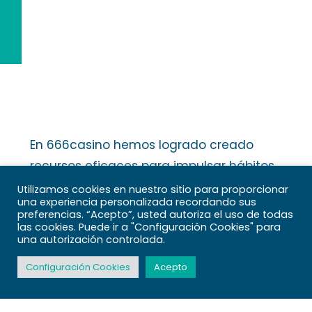
nto
Moderado
En 666casino hemos logrado creado
recursos eficaces para impulsar hábitos
sanos de diversión. Brindamos opciones
Utilizamos cookies en nuestro sitio para proporcionar
una experiencia personalizada recordando sus
de restricción personal provisoria, topes
preferencias. “Acepto”, usted autoriza el uso de todas
personalizables de ingreso, tiempo de
las cookies. Puede ir a "Configuración Cookies" para
una autorización controlada.
juego y mermas, también de conexión
Configuración Cookies
Acepto
instantáneo a organizaciones dedicadas
en evitación de hábitos problemáticas.