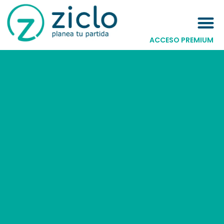
ACCESO PREMIUM