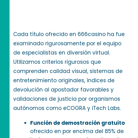
Títulos
Cada título ofrecido en 666casino ha fue
examinado rigurosamente por el equipo
de especialistas en diversión virtual.
Utilizamos criterios rigurosos que
comprenden calidad visual, sistemas de
entretenimiento originales, índices de
devolución al apostador favorables y
validaciones de justicia por organismos
autónomos como eCOGRA y iTech Labs.
Función de demostración gratuito
ofrecido en por encima del 85% de