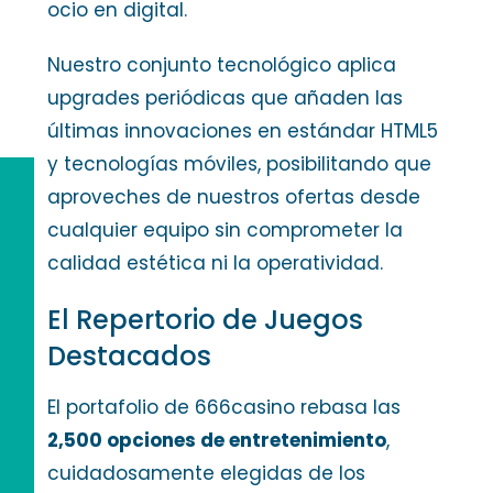
ocio en digital.
Nuestro conjunto tecnológico aplica
upgrades periódicas que añaden las
últimas innovaciones en estándar HTML5
y tecnologías móviles, posibilitando que
aproveches de nuestros ofertas desde
cualquier equipo sin comprometer la
calidad estética ni la operatividad.
El Repertorio de Juegos
Destacados
El portafolio de 666casino rebasa las
2,500 opciones de entretenimiento
,
cuidadosamente elegidas de los