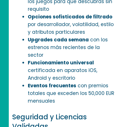
los juegos para que descubras sin
requisito
Opciones sofisticados de filtrado
por desarrollador, volatilidad, estilo
y atributos particulares
Upgrades cada semana
con los
estrenos más recientes de la
sector
Funcionamiento universal
certificada en aparatos iOS,
Android y escritorio
Eventos frecuentes
con premios
totales que exceden los 50,000 EUR
mensuales
Seguridad y Licencias
Validadas