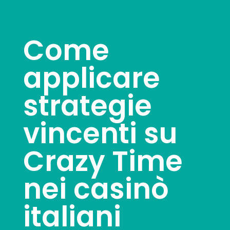
Come
applicare
strategie
vincenti su
Crazy Time
nei casinò
italiani