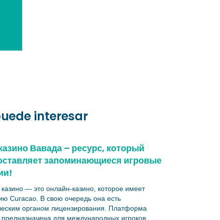
puede interesar
азино Вавада – ресурс, который
оставляет запоминающиеся игровые
ии!
 казино — это онлайн-казино, которое имеет
ию Curacao. В свою очередь она есть
ческим органом лицензирования. Платформа
 предназначена для международных игроков,