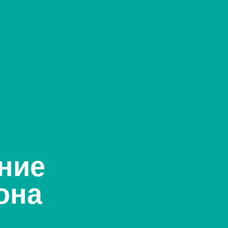
ние
 она