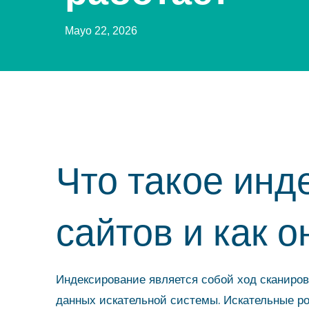
Mayo 22, 2026
Что такое инд
сайтов и как о
Индексирование является собой ход сканиров
данных искательной системы. Искательные р