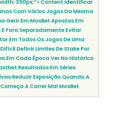
idth: 350px;”> Content Identificar
nas Com Vários Jogos Da Mesma
pa Gerir Em MosBet Apostas Em
 E Fora Separadamente Evitar
tar Em Todos Os Jogos De Uma
 Difícil Definir Limites De Stake Por
pa Em Cada Época Ver No Histórico
astbet Resultados Em Séries
tivas Reduzir Exposição Quando A
e Começa A Correr Mal MosBet