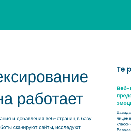
Te 
ексирование
Веб-к
на работает
пред
эмоц
Вавада
ания и добавления веб-страниц в базу
лиценз
класси
оботы сканируют сайты, исследуют
Вавада