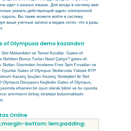
ечь идет о разных языках. Для входа в систему вам
только указать действующий адрес электронной
 пароль. Вы также можете войти в систему,
уя ваши учетные записи в медиа сетях, что в разы
ет
s of Olympusa demo kazandırır
 Slot Mekanikleri ve Temel Kurallar: Gates-of-
 Rehberi Bonus Turları Nasıl Çalışır? gates-of-
 Slotları Üzerinden İnceleme Free Spin Fırsatları ve
z Oyunlar Gates of Olympus Slotlarında Yüksek RTP
imum Kazanç İpuçları Kazanç Stratejileri ile Slot
f Olympus Dünyasını Keşfedin Gates of Olympus,
nyasında efsanevi bir oyun olarak bilinir ve bu oyunda
ızı artırmanın birkaç stratejisi bulunmaktadır.
le,
tas Online
e;margin-bottom: 1em;padding: