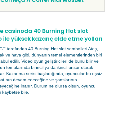
e casinoda 40 Burning Hot slot
ile yüksek kazanç elde etme yolları
EGT tarafından 40 Burning Hot slot sembolleri Ateş,
rak ve hava gibi, dünyanın temel elementlerinden biri
abul edilir. Video oyun geliştiricileri de bunu bilir ve
un temalarında birincil ya da ikincil unsur olarak
rlar. Kazanma serisi başladığında, oyuncular bu eşsiz
rsatının devam edeceğine ve şanslarının
yeceğine inanır. Durum ne olursa olsun, oyuncu
ı kaybetse bile,