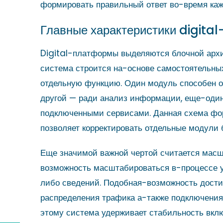
формировать правильный ответ во-время каж
Главные характеристики digita
Digital-платформы выделяются блочной архит
система строится на-основе самостоятельны
отдельную функцию. Один модуль способен от
другой — ради анализ информации, еще-один
подключенными сервисами. Данная схема фо
позволяет корректировать отдельные модули 
Еще значимой важной чертой считается мас
возможность масштабироваться в-процессе 
либо сведений. Подобная-возможность дости
распределения трафика а-также подключения
этому система удерживает стабильность вкл