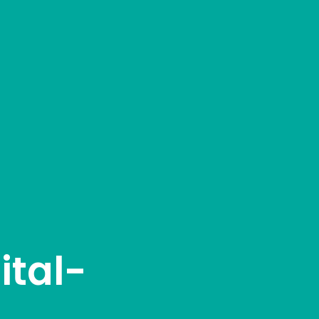
ital-