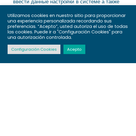
ввести данные настройки в системе а также
приложении. Обычно параметры имя узла и
Utilizamos cookies en nuestro sitio para proporcionar
значение канала. После конфигурации весь
una experiencia personalizada recordando sus
preferencias. “Acepto”, usted autoriza el uso de todas
обмен 10 лучших казино онлайн указанного
las cookies. Puede ir a "Configuración Cookies" para
una autorización controlada.
приложения либо клиента начнет проходить
через указанный прокси-сервер.
Configuración Cookies
Acepto
Отдельные приложения обеспечивают
автоматическое получение параметров.
Дополнительно имеют возможность
применяться наборы посредников для
разнесения загрузки либо преодоления
лимитов. Необходимо контролировать
правильность параметров и надежность
связи.