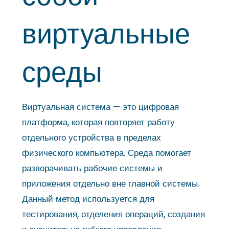
виртуальные
среды
Виртуальная система — это цифровая
платформа, которая повторяет работу
отдельного устройства в пределах
физического компьютера. Среда помогает
разворачивать рабочие системы и
приложения отдельно вне главной системы.
Данный метод используется для
тестирования, отделения операций, создания