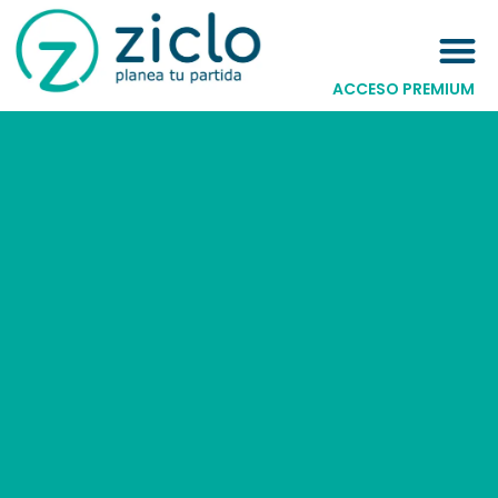
ACCESO PREMIUM