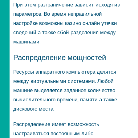
При этом разграничение зависит исходя из
параметров. Во время неправильной
настройке возможны казино онлайн утечки
сведений а также сбой разделения между
машинами.
Распределение мощностей
Ресурсы аппаратного компьютера делятся
между виртуальными системами. Любой
машине выделяется заданное количество
вычислительного времени, памяти а также
дискового места.
Распределение имеет возможность
настраиваться постоянным либо