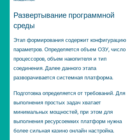
Развертывание программной
среды
Этап формирования содержит конфигурацию
параметров. Определяется объем ОЗУ, число
процессоров, объем накопителя и тип
соединения. Далее данного этапа
разворачивается системная платформа.
Подготовка определяется от требований. Для
выполнения простых задач хватает
минимальных мощностей, при этом для
выполнения ресурсоемких платформ нужна
более сильная казино онлайн настройка.