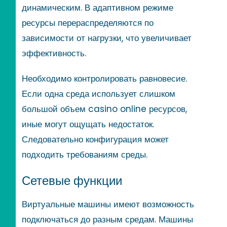
динамическим. В адаптивном режиме
ресурсы перераспределяются по
зависимости от нагрузки, что увеличивает
эффективность.
Необходимо контролировать равновесие.
Если одна среда использует слишком
большой объем casino online ресурсов,
иные могут ощущать недостаток.
Следовательно конфигурация может
подходить требованиям среды.
Сетевые функции
Виртуальные машины имеют возможность
подключаться до разным средам. Машины