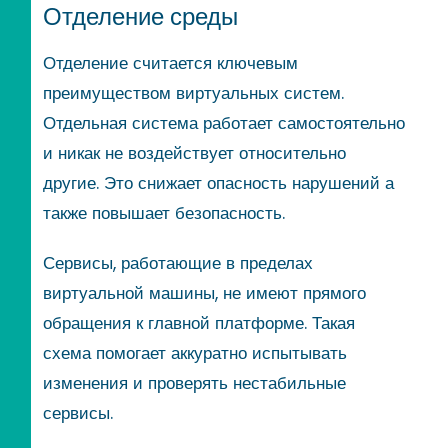
Отделение среды
Отделение считается ключевым
преимуществом виртуальных систем.
Отдельная система работает самостоятельно
и никак не воздействует относительно
другие. Это снижает опасность нарушений а
также повышает безопасность.
Сервисы, работающие в пределах
виртуальной машины, не имеют прямого
обращения к главной платформе. Такая
схема помогает аккуратно испытывать
изменения и проверять нестабильные
сервисы.