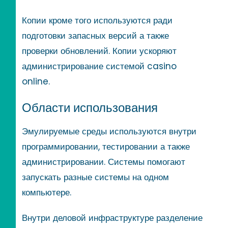
Копии кроме того используются ради
подготовки запасных версий а также
проверки обновлений. Копии ускоряют
администрирование системой casino
online.
Области использования
Эмулируемые среды используются внутри
программировании, тестировании а также
администрировании. Системы помогают
запускать разные системы на одном
компьютере.
Внутри деловой инфраструктуре разделение