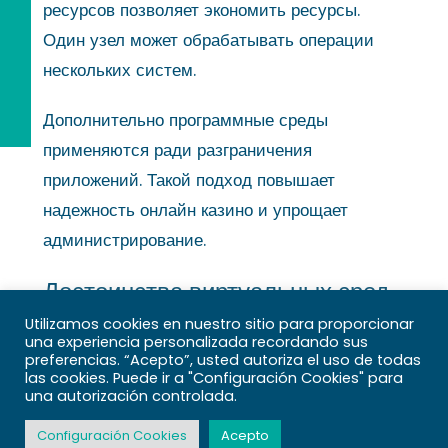
ресурсов позволяет экономить ресурсы.
Один узел может обрабатывать операции
нескольких систем.
Дополнительно программные среды
применяются ради разграничения
приложений. Такой подход повышает
надежность онлайн казино и упрощает
администрирование.
Достоинства виртуальных сред
Utilizamos cookies en nuestro sitio para proporcionar
Среди из числа ключевых достоинств
una experiencia personalizada recordando sus
preferencias. “Acepto”, usted autoriza el uso de todas
считается вариативность. Эмулируемые
las cookies. Puede ir a "Configuración Cookies" para
машины легко разворачивать и стирать, что
una autorización controlada.
ускоряет взаимодействие с средой.
Configuración Cookies
Acepto