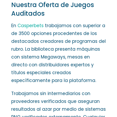
Nuestra Oferta de Juegos
Auditados
En
Casperbets
trabajamos con superior a
de 3500 opciones procedentes de los
destacados creadores de programas del
rubro. La biblioteca presenta máquinas
con sistema Megaways, mesas en
directo con distribuidores expertos y
títulos especiales creados
específicamente para la plataforma.
Trabajamos sin intermediarios con
proveedores verificados que aseguran
resultados al azar por medio de sistemas
RNG verificados externamente. Cualquier