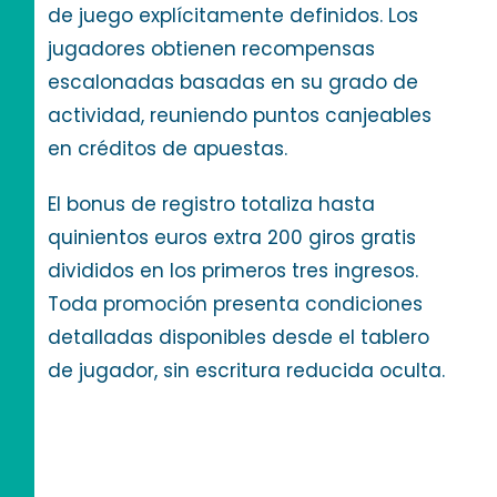
de juego explícitamente definidos. Los
jugadores obtienen recompensas
escalonadas basadas en su grado de
actividad, reuniendo puntos canjeables
en créditos de apuestas.
El bonus de registro totaliza hasta
quinientos euros extra 200 giros gratis
divididos en los primeros tres ingresos.
Toda promoción presenta condiciones
detalladas disponibles desde el tablero
de jugador, sin escritura reducida oculta.
Sistema VIP