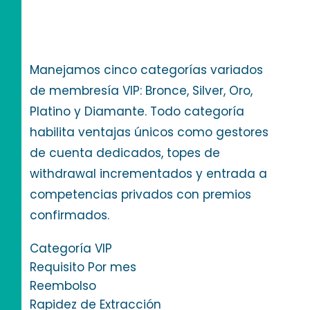
Multi-nivel
Manejamos cinco categorías variados
de membresía VIP: Bronce, Silver, Oro,
Platino y Diamante. Todo categoría
habilita ventajas únicos como gestores
de cuenta dedicados, topes de
withdrawal incrementados y entrada a
competencias privados con premios
confirmados.
Categoría VIP
Requisito Por mes
Reembolso
Rapidez de Extracción