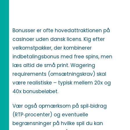
vilkår
Bonusser er ofte hovedattraktionen på
casinoer uden dansk licens. Kig efter
velkomstpakker, der kombinerer
indbetalingsbonus med free spins, men
læs altid de små print. Wagering
requirements (omsætningskrav) skal
være realistiske – typisk mellem 20x og
40x bonusbeløbet.
Vær også opmærksom på spil‑bidrag
(RTP‑procenter) og eventuelle
begrænsninger på hvilke spil du kan