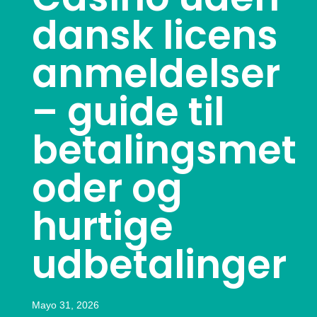
dansk licens
anmeldelser
– guide til
betalingsmet
oder og
hurtige
udbetalinger
Mayo 31, 2026