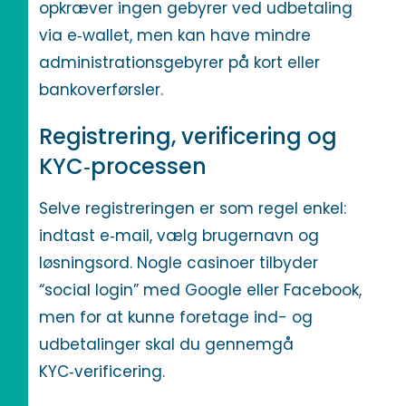
opkræver ingen gebyrer ved udbetaling
via e‑wallet, men kan have mindre
administrationsgebyrer på kort eller
bankoverførsler.
Registrering, verificering og
KYC‑processen
Selve registreringen er som regel enkel:
indtast e‑mail, vælg brugernavn og
løsningsord. Nogle casinoer tilbyder
“social login” med Google eller Facebook,
men for at kunne foretage ind- og
udbetalinger skal du gennemgå
KYC‑verificering.