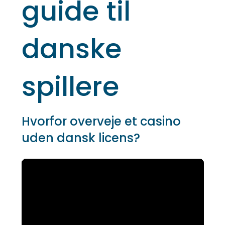
guide til
danske
spillere
Hvorfor overveje et casino
uden dansk licens?