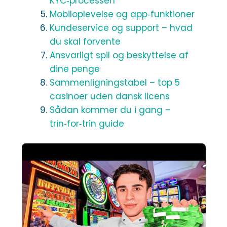
KYC‑processen
Mobiloplevelse og app‑funktioner
Kundeservice og support – hvad
du skal forvente
Ansvarligt spil og beskyttelse af
dine penge
Sammenligningstabel – top 5
casinoer uden dansk licens
Sådan kommer du i gang –
trin‑for‑trin guide