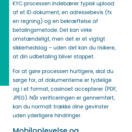
KYC‑processen indebærer typisk upload
af et ID‑dokument, en adressebevis (fx
en regning) og en bekræftelse af
betalingsmetode. Det kan virke
omstændeligt, men det er et vigtigt
sikkerhedslag – uden det kan du risikere,
at din udbetaling bliver stoppet.
For at gøre processen hurtigere, skal du
sørge for, at dokumenterne er tydelige
og i et format, casinoet accepterer (PDF,
JPEG). Når verificeringen er gennemført,
kan du normalt trække dine gevinster
uden yderligere hindringer.
Mobiloplevelse og