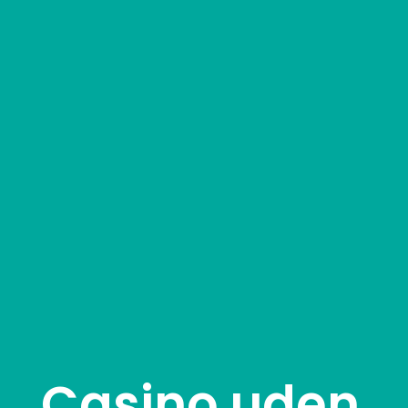
Casino uden