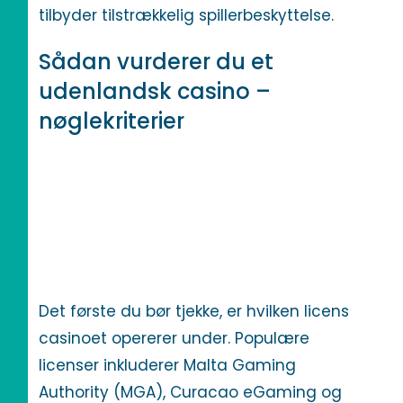
tilbyder tilstrækkelig spillerbeskyttelse.
Sådan vurderer du et
udenlandsk casino –
nøglekriterier
Licens og
sikkerhed
Det første du bør tjekke, er hvilken licens
casinoet opererer under. Populære
licenser inkluderer Malta Gaming
Authority (MGA), Curacao eGaming og