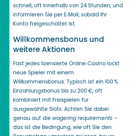
schnell, oft innerhalb von 24 Stunden, und
informieren Sie per E‑Mail, sobald Ihr
Konto freigeschaltet ist.
Willkommensbonus und
weitere Aktionen
Fast jedes lizensierte Online‑Casino lockt
neue Spieler mit einem
Willkommensbonus. Typisch ist ein 100 %
Einzahlungsbonus bis zu 200 €, oft
kombiniert mit Freispielen für
ausgewählte Slots. Achten Sie dabei
genau auf die
wagering requirements
–
das ist die Bedingung, wie oft Sie den