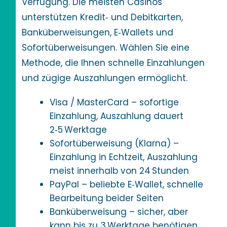
Verfügung. Die meisten Casinos
unterstützen Kredit‑ und Debitkarten,
Banküberweisungen, E‑Wallets und
Sofortüberweisungen. Wählen Sie eine
Methode, die Ihnen schnelle Einzahlungen
und zügige Auszahlungen ermöglicht.
Visa / MasterCard – sofortige
Einzahlung, Auszahlung dauert
2‑5 Werktage
Sofortüberweisung (Klarna) –
Einzahlung in Echtzeit, Auszahlung
meist innerhalb von 24 Stunden
PayPal – beliebte E‑Wallet, schnelle
Bearbeitung beider Seiten
Banküberweisung – sicher, aber
kann bis zu 3 Werktage benötigen