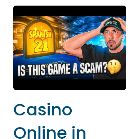
Casino
Online in