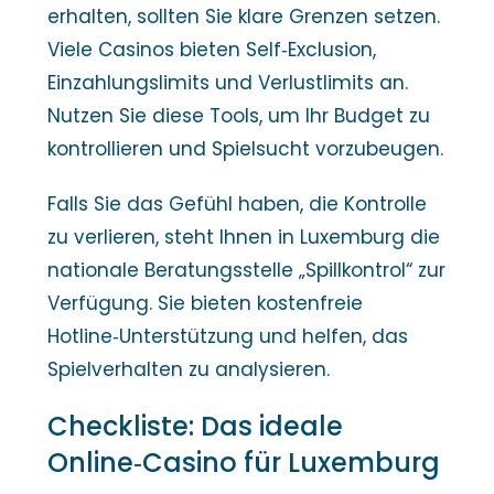
erhalten, sollten Sie klare Grenzen setzen.
Viele Casinos bieten Self‑Exclusion,
Einzahlungslimits und Verlustlimits an.
Nutzen Sie diese Tools, um Ihr Budget zu
kontrollieren und Spielsucht vorzubeugen.
Falls Sie das Gefühl haben, die Kontrolle
zu verlieren, steht Ihnen in Luxemburg die
nationale Beratungsstelle „Spillkontrol“ zur
Verfügung. Sie bieten kostenfreie
Hotline‑Unterstützung und helfen, das
Spielverhalten zu analysieren.
Checkliste: Das ideale
Online‑Casino für Luxemburg