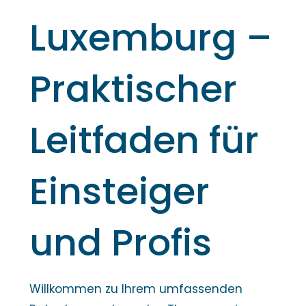
Luxemburg –
Praktischer
Leitfaden für
Einsteiger
und Profis
Willkommen zu Ihrem umfassenden