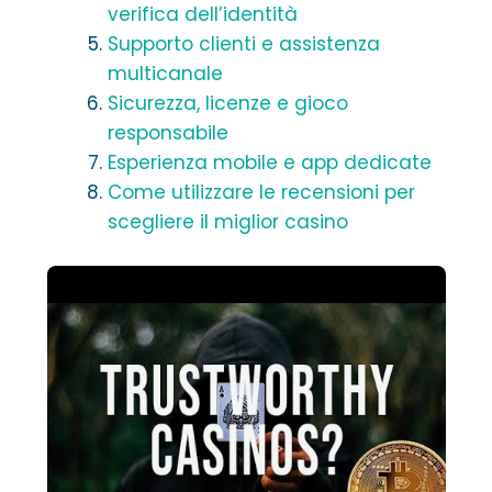
verifica dell’identità
Supporto clienti e assistenza
multicanale
Sicurezza, licenze e gioco
responsabile
Esperienza mobile e app dedicate
Come utilizzare le recensioni per
scegliere il miglior casino