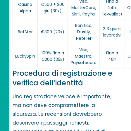
Visa,
Fino a
Casino
€500 + 200
MasterCard,
24h
C
Alpha
giri (30x)
Skrill, PayPal
(e‑wallet)
Bonifico,
2‑3 giorni
BetStar
€300 (20x)
Trustly,
lavorativi
Neteller
Visa,
100% fino a
Fino a
LuckySpin
Maestro,
G
€200 (35x)
48h
Paysafecard
Procedura di registrazione e
verifica dell’identità
Una registrazione veloce è importante,
ma non deve compromettere la
sicurezza. Le recensioni dovrebbero
descrivere i passaggi richiesti: