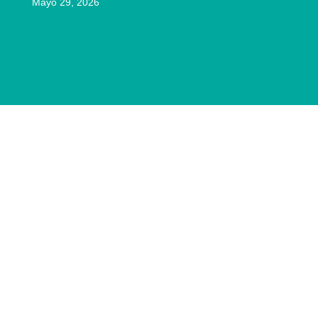
Mayo 29, 2026