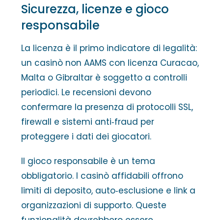
Sicurezza, licenze e gioco
responsabile
La licenza è il primo indicatore di legalità:
un casinò non AAMS con licenza Curacao,
Malta o Gibraltar è soggetto a controlli
periodici. Le recensioni devono
confermare la presenza di protocolli SSL,
firewall e sistemi anti‑fraud per
proteggere i dati dei giocatori.
Il gioco responsabile è un tema
obbligatorio. I casinò affidabili offrono
limiti di deposito, auto‑esclusione e link a
organizzazioni di supporto. Queste