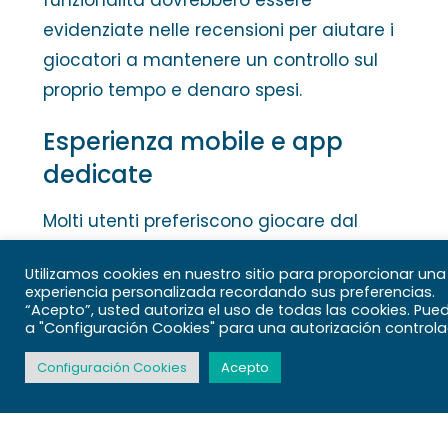
funzionalità dovrebbero essere
evidenziate nelle recensioni per aiutare i
giocatori a mantenere un controllo sul
proprio tempo e denaro spesi.
Esperienza mobile e app
dedicate
Molti utenti preferiscono giocare dal
proprio smartphone. Le recensioni
Utilizamos cookies en nuestro sitio para proporcionar una
dovrebbero valutare la qualità dell’app
experiencia personalizada recordando sus preferencias.
iOS/Android o della versione mobile del
“Acepto”, usted autoriza el uso de todas las cookies. Pued
a "Configuración Cookies" para una autorización controla
sito. Elementi da considerare: velocità di
Configuración Cookies
Acepto
caricamento, compatibilità con diversi
browser, e disponibilità di tutte le funzioni
(bonus, live casino, sport betting).