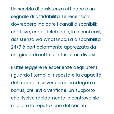
Un servizio di assistenza efficace è un
segnale di affidabilità. Le recensioni
dovrebbero indicare i canali disponibili:
chat live, email, telefono e, in alcuni casi,
assistenza via WhatsApp. La disponibilità
24/7 è particolarmente apprezzata da
chi gioca di notte o in fusi orari diversi.
È utile leggere le esperienze degli utenti
riguardo i tempi di risposta e la capacità
del team di risolvere problemi legati a
bonus, prelievi o verifiche. Un supporto
che risolve rapidamente le controversie
migliora la reputazione del casinò.