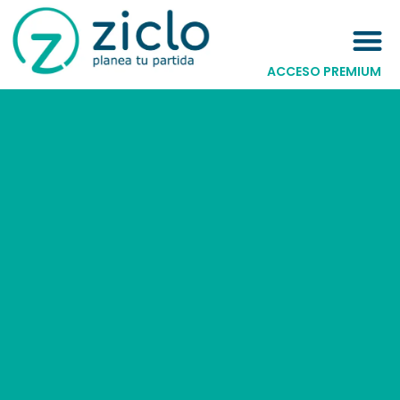
ACCESO PREMIUM