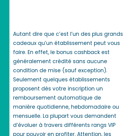
bienvenue ?
Autant dire que c’est l’un des plus grands
cadeaux qu’un établissement peut vous
faire. En effet, le bonus cashback est
généralement crédité sans aucune
condition de mise (sauf exception).
Seulement quelques établissements
proposent dès votre inscription un
remboursement automatique de
manière quotidienne, hebdomadaire ou
mensuelle. La plupart vous demandent
d’évoluer à travers différents rangs VIP
pour pouvoir en profiter. Attention, les