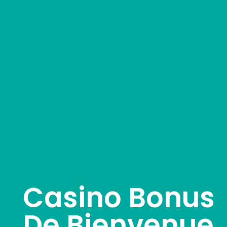
Casino Bonus
De Bienvenue