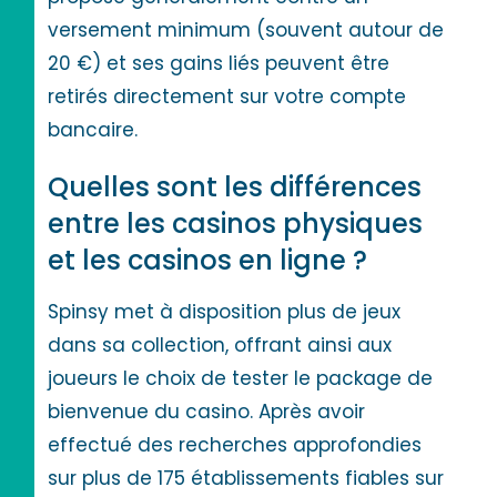
versement minimum (souvent autour de
20 €) et ses gains liés peuvent être
retirés directement sur votre compte
bancaire.
Quelles sont les différences
entre les casinos physiques
et les casinos en ligne ?
Spinsy met à disposition plus de jeux
dans sa collection, offrant ainsi aux
joueurs le choix de tester le package de
bienvenue du casino. Après avoir
effectué des recherches approfondies
sur plus de 175 établissements fiables sur