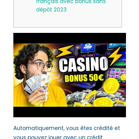
français avec bonus sans
dépôt 2023
Automatiquement, vous êtes crédité et
vous pouvez jouer avec un crédit