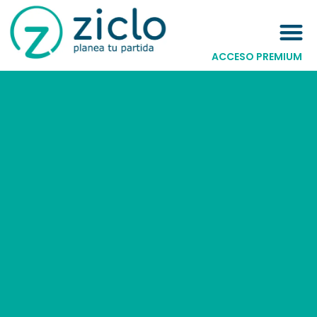
ACCESO PREMIUM