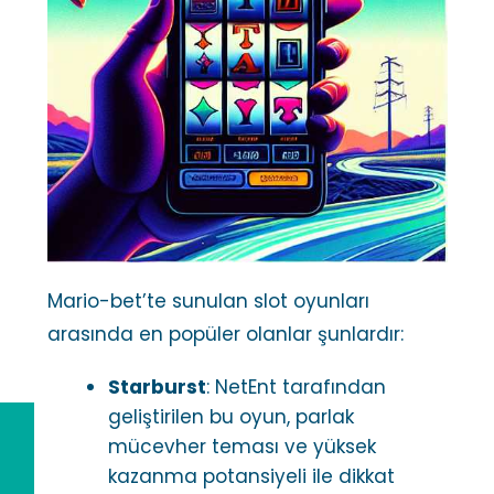
Mario-bet’te sunulan slot oyunları
arasında en popüler olanlar şunlardır:
Starburst
: NetEnt tarafından
geliştirilen bu oyun, parlak
mücevher teması ve yüksek
kazanma potansiyeli ile dikkat