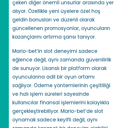
çeken diğer önemli unsurlar arasında yer
alıyor. Özellikle yeni üyelere özel hoş
geldin bonusları ve düzenli olarak
güncellenen promosyonlar, oyuncuların
kazançlarını artırma şansı tanıyor.
Mario-bet’in slot deneyimi sadece
eğlence değil, aynı zamanda güvenilirlik
de sunuyor. Lisanslı bir platform olarak
oyuncularına adil bir oyun ortamı
sağlıyor. Ödeme yöntemlerinin çeşitliliği
ve hızlı işlem süreleri sayesinde
kullanıcılar finansal işlemlerini kolaylıkla
gerçekleştirebiliyor. Mario-bet’de slot
oynamak sadece keyifli değil, aynı