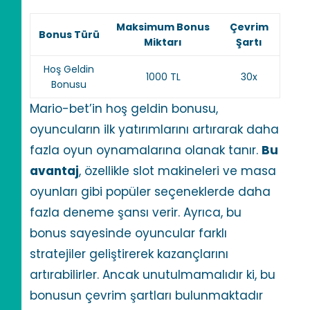
Maksimum Bonus
Çevrim
Bonus Türü
Miktarı
Şartı
Hoş Geldin
1000 TL
30x
Bonusu
Mario-bet’in hoş geldin bonusu,
oyuncuların ilk yatırımlarını artırarak daha
fazla oyun oynamalarına olanak tanır.
Bu
avantaj
, özellikle slot makineleri ve masa
oyunları gibi popüler seçeneklerde daha
fazla deneme şansı verir. Ayrıca, bu
bonus sayesinde oyuncular farklı
stratejiler geliştirerek kazançlarını
artırabilirler. Ancak unutulmamalıdır ki, bu
bonusun çevrim şartları bulunmaktadır