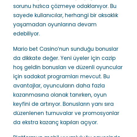
sorunu hızlıca çözmeye odaklanıyor. Bu
sayede kullanıcılar, herhangi bir aksaklık
yaşamadan oyunlarına devam
edebiliyor.
Mario bet Casino’nun sunduğu bonuslar
da dikkate değer. Yeni üyeler için cazip
hoş geldin bonusları ve düzenli oyuncular
için sadakat programları mevcut. Bu
avantajlar, oyuncuların daha fazla
kazanmasına olanak tanırken, oyun
keyfini de artırıyor. Bonusların yanı sıra
düzenlenen turnuvalar ve promosyonlar
da ekstra kazanç kapıları açıyor.