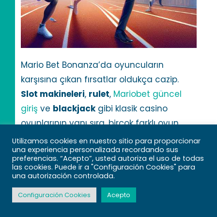
Mario Bet Bonanza’da oyuncuların
karşısına çıkan fırsatlar oldukça cazip.
Slot makineleri
,
rulet
,
Mariobet güncel
giriş
ve
blackjack
gibi klasik casino
oyunlarının yanı sıra, birçok farklı oyun
seçeneği de mevcut. İşte Mario Bet’te
Utilizamos cookies en nuestro sitio para proporcionar
una experiencia personalizada recordando sus
bulabileceğiniz bazı popüler oyunlar:
preferencias. “Acepto”, usted autoriza el uso de todas
las cookies. Puede ir a "Configuración Cookies" para
Slot Makineleri:
Yüzlerce farklı
una autorización controlada.
tema ve ödeme çizgisiyle
Configuración Cookies
Acepto
zenginleştirilmiş slot oyunları.
Canlı Casino:
Gerçek krupiyelerle