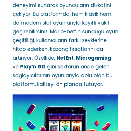
deneyimi sunarak oyuncuların dikkatini
çekiyor. Bu platformda, hem klasik hem
de modern slot oyunlarıyla keyifli vakit
geçirebilirsiniz. Mario-bet’in sunduğu oyun
çeşitliliği, kullanıcıların farklı zevklerine
hitap ederken, kazanç fırsatlarını da
artırıyor. Özellikle,
NetEnt
,
Microgaming
ve
Play’n GO
gibi sektörün önde gelen
sağlayıcılarının oyunlarıyla dolu olan bu
platform, kaliteyi ön planda tutuyor.