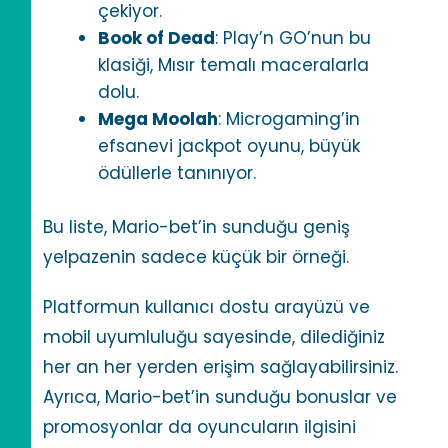
çekiyor.
Book of Dead
: Play’n GO’nun bu
klasiği, Mısır temalı maceralarla
dolu.
Mega Moolah
: Microgaming’in
efsanevi jackpot oyunu, büyük
ödüllerle tanınıyor.
Bu liste, Mario-bet’in sunduğu geniş
yelpazenin sadece küçük bir örneği.
Platformun kullanıcı dostu arayüzü ve
mobil uyumluluğu sayesinde, dilediğiniz
her an her yerden erişim sağlayabilirsiniz.
Ayrıca, Mario-bet’in sunduğu bonuslar ve
promosyonlar da oyuncuların ilgisini