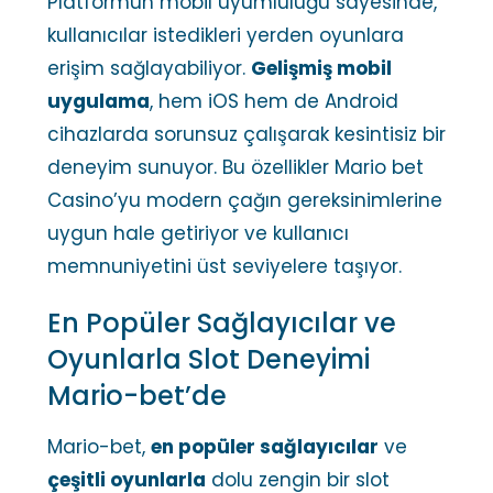
Platformun mobil uyumluluğu sayesinde,
kullanıcılar istedikleri yerden oyunlara
erişim sağlayabiliyor.
Gelişmiş mobil
uygulama
, hem iOS hem de Android
cihazlarda sorunsuz çalışarak kesintisiz bir
deneyim sunuyor. Bu özellikler Mario bet
Casino’yu modern çağın gereksinimlerine
uygun hale getiriyor ve kullanıcı
memnuniyetini üst seviyelere taşıyor.
En Popüler Sağlayıcılar ve
Oyunlarla Slot Deneyimi
Mario-bet’de
Mario-bet,
en popüler sağlayıcılar
ve
çeşitli oyunlarla
dolu zengin bir slot