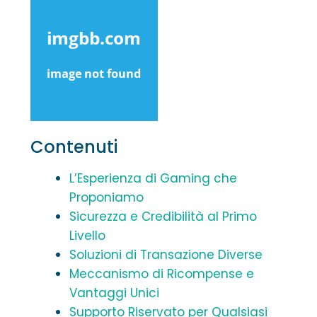
Contenuti
L’Esperienza di Gaming che
Proponiamo
Sicurezza e Credibilità al Primo
Livello
Soluzioni di Transazione Diverse
Meccanismo di Ricompense e
Vantaggi Unici
Supporto Riservato per Qualsiasi