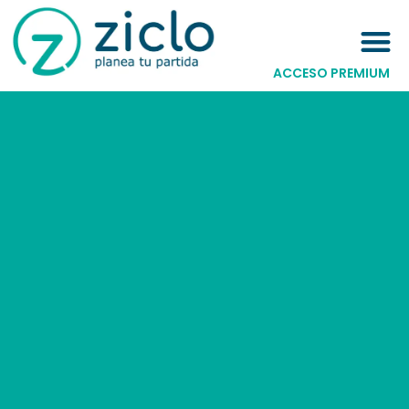
ACCESO PREMIUM