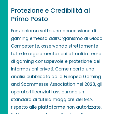
Protezione e Credibilità al
Primo Posto
Funzioniamo sotto una concessione di
gaming emessa dall’Organismo di Gioco
Competente, osservando strettamente
tutte le regolamentazioni attuali in tema
di gaming consapevole e protezione dei
informazioni privati. Come riporta uno
analisi pubblicato dalla Europea Gaming
and Scommesse Association nel 2023, gli
operatori licenziati assicurano un
standard di tutela maggiore del 94%
rispetto alle piattaforme non autorizzate,