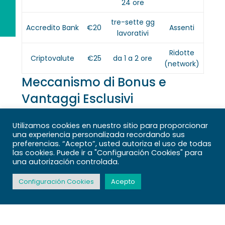
24 ore
tre-sette gg
Accredito Bank
€20
Assenti
lavorativi
Ridotte
Criptovalute
€25
da 1 a 2 ore
(network)
Meccanismo di Bonus e
Vantaggi Esclusivi
Il nostro programma fedeltà è stato
Utilizamos cookies en nuestro sitio para proporcionar
una experiencia personalizada recordando sus
organizzato per premiare continuamente
preferencias. “Acepto”, usted autoriza el uso de todas
chi opta di divertirsi sulla propria
las cookies. Puede ir a "Configuración Cookies" para
una autorización controlada.
interfaccia. Ciascuna scommessa
contribuisce all’accumulazione di punti
Configuración Cookies
Acepto
fedeltà cambiabili in bonus, spin gratuiti
o persino premi tangibili. Non ci