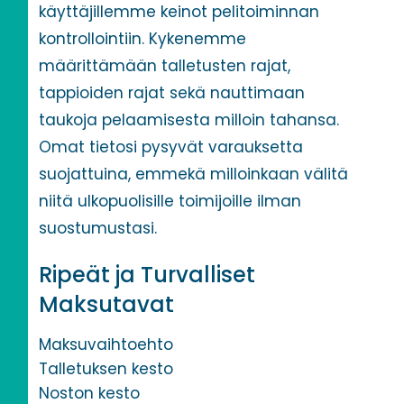
käyttäjillemme keinot pelitoiminnan
kontrollointiin. Kykenemme
määrittämään talletusten rajat,
tappioiden rajat sekä nauttimaan
taukoja pelaamisesta milloin tahansa.
Omat tietosi pysyvät varauksetta
suojattuina, emmekä milloinkaan välitä
niitä ulkopuolisille toimijoille ilman
suostumustasi.
Ripeät ja Turvalliset
Maksutavat
Maksuvaihtoehto
Talletuksen kesto
Noston kesto