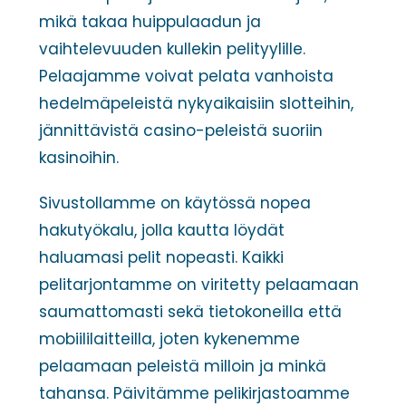
mikä takaa huippulaadun ja
vaihtelevuuden kullekin pelityylille.
Pelaajamme voivat pelata vanhoista
hedelmäpeleistä nykyaikaisiin slotteihin,
jännittävistä casino-peleistä suoriin
kasinoihin.
Sivustollamme on käytössä nopea
hakutyökalu, jolla kautta löydät
haluamasi pelit nopeasti. Kaikki
pelitarjontamme on viritetty pelaamaan
saumattomasti sekä tietokoneilla että
mobiililaitteilla, joten kykenemme
pelaamaan peleistä milloin ja minkä
tahansa. Päivitämme pelikirjastoamme