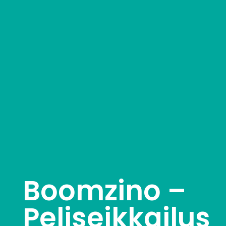
Boomzino –
Peliseikkailus