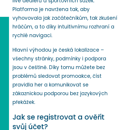
live dealerů a sportovních sázek.
Platforma je navržena tak, aby
vyhovovala jak začátečníkům, tak zkušení
hráčům, a to díky intuitivnímu rozhraní a
rychlé navigaci.
Hlavní výhodou je česká lokalizace –
všechny stránky, podmínky i podpora
jsou v češtině. Díky tomu můžete bez
problémů sledovat promoakce, číst
pravidla her a komunikovat se
zákaznickou podporou bez jazykových
překážek.
Jak se registrovat a ověřit
svůj účet?