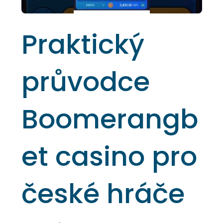
Praktický
průvodce
Boomerangb
et casino pro
české hráče