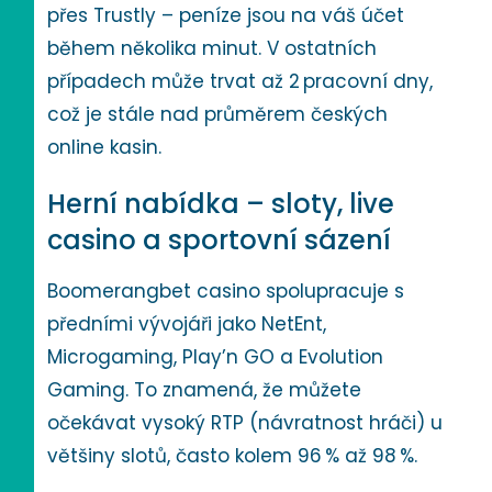
přes Trustly – peníze jsou na váš účet
během několika minut. V ostatních
případech může trvat až 2 pracovní dny,
což je stále nad průměrem českých
online kasin.
Herní nabídka – sloty, live
casino a sportovní sázení
Boomerangbet casino spolupracuje s
předními vývojáři jako NetEnt,
Microgaming, Play’n GO a Evolution
Gaming. To znamená, že můžete
očekávat vysoký RTP (návratnost hráči) u
většiny slotů, často kolem 96 % až 98 %.