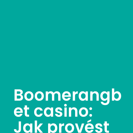
Boomerangb
et casino:
Jak provést