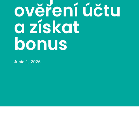
ověření účtu
a získat
bonus
Junio 1, 2026