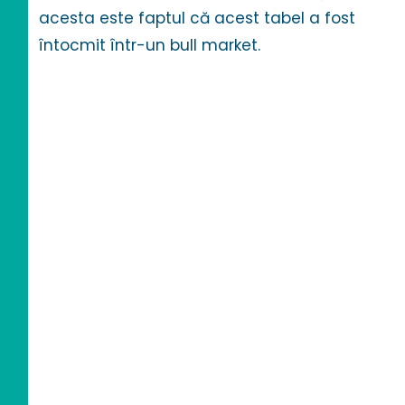
acesta este faptul că acest tabel a fost
întocmit într-un bull market.
Dacă
investiți în
criptomoned
e,
CoinMarketC