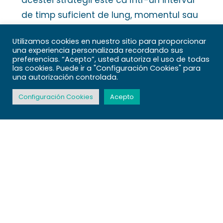
acestei strategii este că într-un interval
de timp suficient de lung, momentul sau
prețul de intrare nu va conta prea mult.
Utilizamos cookies en nuestro sitio para proporcionar
Mulți traderi de scalping deschid și închid
una experiencia personalizada recordando sus
poziții în câteva secunde. Acesta este
preferencias. “Acepto”, usted autoriza el uso de todas
las cookies. Puede ir a "Configuración Cookies" para
motivul pentru care scalpingul este
una autorización controlada.
adesea corelat cu tranzacționarea de
Configuración Cookies
Acepto
înaltă frecvență (HFT).
Platforme de
tranzactiona
re