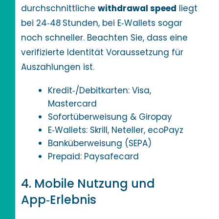
durchschnittliche
withdrawal speed
liegt
bei 24‑48 Stunden, bei E‑Wallets sogar
noch schneller. Beachten Sie, dass eine
verifizierte Identität Voraussetzung für
Auszahlungen ist.
Kredit‑/Debitkarten: Visa,
Mastercard
Sofortüberweisung & Giropay
E‑Wallets: Skrill, Neteller, ecoPayz
Banküberweisung (SEPA)
Prepaid: Paysafecard
4. Mobile Nutzung und
App‑Erlebnis