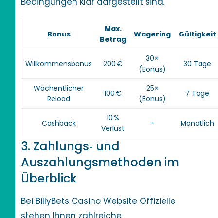
Bedingungen klar dargestellt sind.
Max.
Bonus
Wagering
Gültigkeit
Betrag
30×
Willkommensbonus
200 €
30 Tage
(Bonus)
Wöchentlicher
25×
100 €
7 Tage
Reload
(Bonus)
10 %
Cashback
–
Monatlich
Verlust
3. Zahlungs‑ und
Auszahlungsmethoden im
Überblick
Bei BillyBets Casino Website Offizielle
stehen Ihnen zahlreiche