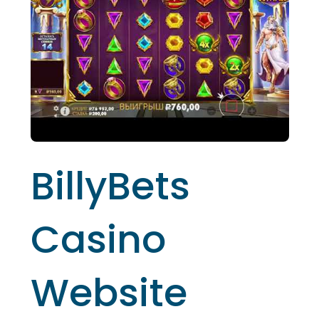
BillyBets
Casino
Website