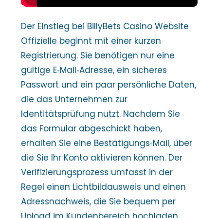
Der Einstieg bei BillyBets Casino Website
Offizielle beginnt mit einer kurzen
Registrierung. Sie benötigen nur eine
gültige E‑Mail‑Adresse, ein sicheres
Passwort und ein paar persönliche Daten,
die das Unternehmen zur
Identitätsprüfung nutzt. Nachdem Sie
das Formular abgeschickt haben,
erhalten Sie eine Bestätigungs‑Mail, über
die Sie Ihr Konto aktivieren können. Der
Verifizierungsprozess umfasst in der
Regel einen Lichtbildausweis und einen
Adressnachweis, die Sie bequem per
Upload im Kundenbereich hochladen.