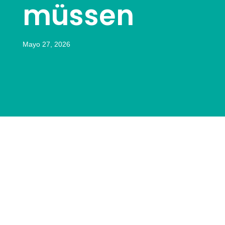
müssen
Mayo 27, 2026