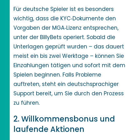
Für deutsche Spieler ist es besonders
wichtig, dass die KYC‑Dokumente den
Vorgaben der MGA‑Lizenz entsprechen,
unter der BillyBets operiert. Sobald die
Unterlagen geprüft wurden – das dauert
meist ein bis zwei Werktage – können Sie
Einzahlungen tätigen und sofort mit dem
Spielen beginnen. Falls Probleme
auftreten, steht ein deutschsprachiger
Support bereit, um Sie durch den Prozess
zu führen.
2. Willkommensbonus und
laufende Aktionen