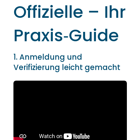
Offizielle – Ihr
Praxis‑Guide
1. Anmeldung und
Verifizierung leicht gemacht