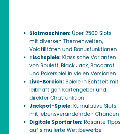
Betpanda
Slotmaschinen:
Über 2500 Slots
mit diversen Themenwelten,
Volatilitäten und Bonusfunktionen
Tischspiele:
Klassische Varianten
von Roulett, Black Jack, Baccarat
und Pokerspiel in vielen Versionen
Live-Bereich:
Spiele in Echtzeit mit
leibhaftigen Kartengeber und
direkter Chatfunktion
Jackpot-Spiele:
Kumulative Slots
mit lebensverändernden Chancen
Digitale Sportarten:
Rasante Tipps
auf simulierte Wettbewerbe