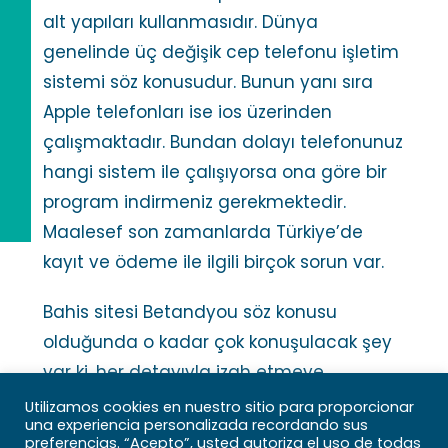
alt yapıları kullanmasıdır. Dünya
genelinde üç değişik cep telefonu işletim
sistemi söz konusudur. Bunun yanı sıra
Apple telefonları ise ios üzerinden
çalışmaktadır. Bundan dolayı telefonunuz
hangi sistem ile çalışıyorsa ona göre bir
program indirmeniz gerekmektedir.
Maalesef son zamanlarda Türkiye’de
kayıt ve ödeme ile ilgili birçok sorun var.
Bahis sitesi Betandyou söz konusu
olduğunda o kadar çok konuşulacak şey
var ki, her detayıyla izah etmeye
çalışacağız. Yabancı bahis sitesi
Utilizamos cookies en nuestro sitio para proporcionar
una experiencia personalizada recordando sus
arayanlara yardım etmek için buradayız.
preferencias. “Acepto”, usted autoriza el uso de todas