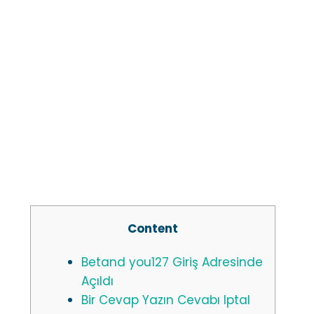
Content
Betand you127 Giriş Adresinde
Açıldı
Bir Cevap Yazın Cevabı Iptal