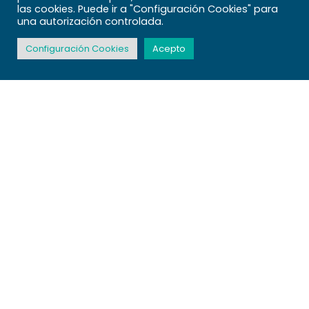
Amacımız sizin için şirket değerlendirmesi
las cookies. Puede ir a "Configuración Cookies" para
una autorización controlada.
için en iyi klavuzu sağlamaktır. Bunu
Configuración Cookies
Acepto
başarmak için Betandyou operatörünü
dikkatlice analiz edip, bahis severlere
sunuyoruz.
Bu Siteye Ulaşılamıyor
Canlı kurpiyer ise her zaman güleryüzlü
ve yardımcı bir şekilde hizmet
verdiğinden Betandyou casino mobil giriş
adresi
https://bridegroommovie.com
ile
oynamaktan hiç sıkılmıyoruz. Hak etmiş
olduğunuz parayı en kısa zaman dilimi
içinde alın. Betandyou şirketinin son
derece özel olan canlı bahis alanı