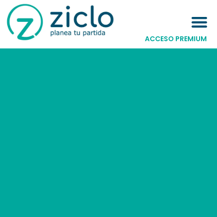
ACCESO PREMIUM