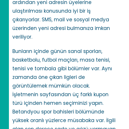
ardından yeni adresin üyelerine
ulaştırılması konusunda iyi bir iş
çıkarıyorlar. SMS, mail ve sosyal medya
üzerinden yeni adresi bulmanıza imkan
veriliyor.
Bunların içinde günün sanal sporları,
basketbolu, futbol maçları, masa tenisi,
tenisi ve tombala gibi bölümler var. Aynı
zamanda öne çıkan ligleri de
görüntülemek mümkün olacak.
İşletmenin sayfasından üç farklı kupon
türü içinden hemen seçiminizi yapın.
Betandyou spor bahisleri bölümünde
yüksek oranlı yüzlerce müsabaka var. İlgili