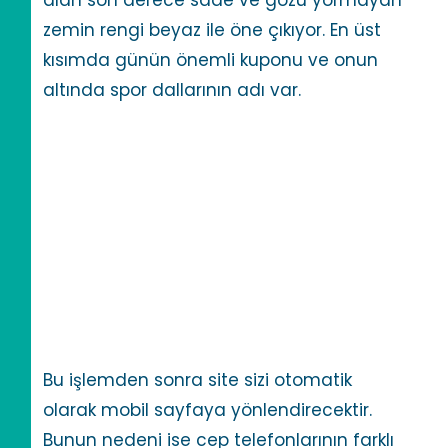
alan son derece sade ve gözü yormayan
zemin rengi beyaz ile öne çıkıyor. En üst
kısımda günün önemli kuponu ve onun
altında spor dallarının adı var.
Bir Cevap
Yazın Cevabı
Iptal Et
Bu işlemden sonra site sizi otomatik
olarak mobil sayfaya yönlendirecektir.
Bunun nedeni ise cep telefonlarının farklı