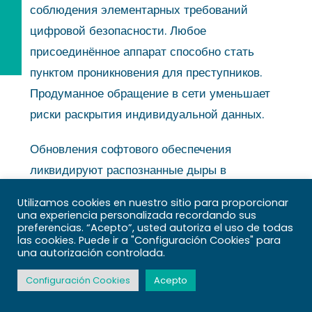
соблюдения элементарных требований
цифровой безопасности. Любое
присоединённое аппарат способно стать
пунктом проникновения для преступников.
Продуманное обращение в сети уменьшает
риски раскрытия индивидуальной данных.
Обновления софтового обеспечения
ликвидируют распознанные дыры в
операционных платформах и программах.
Utilizamos cookies en nuestro sitio para proporcionar
Изготовители регулярно издают исправления
una experiencia personalizada recordando sus
preferencias. “Acepto”, usted autoriza el uso de todas
защищённости для ликвидации
las cookies. Puede ir a "Configuración Cookies" para
распознанных слабостей. Устаревшее
una autorización controlada.
программное обеспечение становится
Configuración Cookies
Acepto
удобной целью.