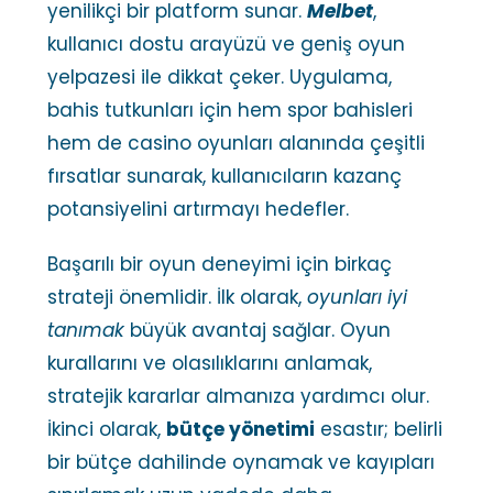
yenilikçi bir platform sunar.
Melbet
,
kullanıcı dostu arayüzü ve geniş oyun
yelpazesi ile dikkat çeker. Uygulama,
bahis tutkunları için hem spor bahisleri
hem de casino oyunları alanında çeşitli
fırsatlar sunarak, kullanıcıların kazanç
potansiyelini artırmayı hedefler.
Başarılı bir oyun deneyimi için birkaç
strateji önemlidir. İlk olarak,
oyunları iyi
tanımak
büyük avantaj sağlar. Oyun
kurallarını ve olasılıklarını anlamak,
stratejik kararlar almanıza yardımcı olur.
İkinci olarak,
bütçe yönetimi
esastır; belirli
bir bütçe dahilinde oynamak ve kayıpları