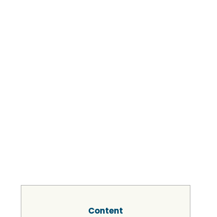
Content