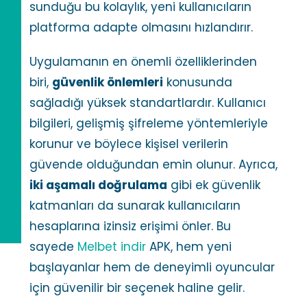
sunduğu bu kolaylık, yeni kullanıcıların
platforma adapte olmasını hızlandırır.
Uygulamanın en önemli özelliklerinden
biri,
güvenlik önlemleri
konusunda
sağladığı yüksek standartlardır. Kullanıcı
bilgileri, gelişmiş şifreleme yöntemleriyle
korunur ve böylece kişisel verilerin
güvende olduğundan emin olunur. Ayrıca,
iki aşamalı doğrulama
gibi ek güvenlik
katmanları da sunarak kullanıcıların
hesaplarına izinsiz erişimi önler. Bu
sayede
Melbet indir
APK, hem yeni
başlayanlar hem de deneyimli oyuncular
için güvenilir bir seçenek haline gelir.