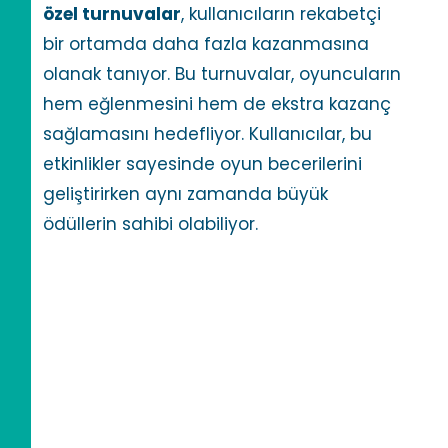
özel turnuvalar
, kullanıcıların rekabetçi
bir ortamda daha fazla kazanmasına
olanak tanıyor. Bu turnuvalar, oyuncuların
hem eğlenmesini hem de ekstra kazanç
sağlamasını hedefliyor. Kullanıcılar, bu
etkinlikler sayesinde oyun becerilerini
geliştirirken aynı zamanda büyük
ödüllerin sahibi olabiliyor.
Kolay Bahis
Yapma
Melbet Indir