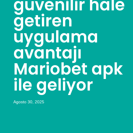
güvenilir hale
getiren
uygulama
avantajı
Mariobet apk
ile geliyor
Agosto 30, 2025