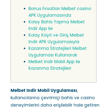
Bonus Fırsatları Melbet casino
APK Uygulamasında
Kolay Bahis Yapma Melbet
Indir App ile
Kolay Kayıt ve Giriş Melbet
Indir APK Uygulamasıyla
Kazanma Stratejileri Melbet
Uygulaması Kullanarak
Melbet Indir Mobil App ile
Kazanma Stratejileri
Melbet Indir Mobil Uygulaması
,
kullanıcılarına çevrimiçi bahis ve casino
deneyimlerini daha erişilebilir hale getiren