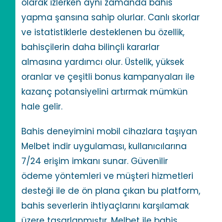
olarak izlerken aynı zamanda bahis
yapma şansına sahip olurlar. Canlı skorlar
ve istatistiklerle desteklenen bu özellik,
bahisçilerin daha bilinçli kararlar
almasına yardımcı olur. Üstelik, yüksek
oranlar ve çeşitli bonus kampanyaları ile
kazanç potansiyelini artırmak mümkün
hale gelir.
Bahis deneyimini mobil cihazlara taşıyan
Melbet indir uygulaması, kullanıcılarına
7/24 erişim imkanı sunar. Güvenilir
ödeme yöntemleri ve müşteri hizmetleri
desteği ile de ön plana çıkan bu platform,
bahis severlerin ihtiyaçlarını karşılamak
üzere tasarlanmıştır. Melbet ile bahis