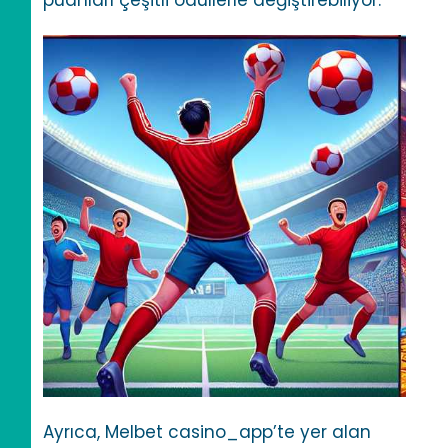
Ayrıca, Melbet casino_app’te yer alan