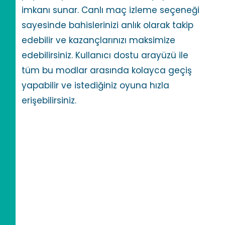
imkanı sunar. Canlı maç izleme seçeneği
sayesinde bahislerinizi anlık olarak takip
edebilir ve kazançlarınızı maksimize
edebilirsiniz. Kullanıcı dostu arayüzü ile
tüm bu modlar arasında kolayca geçiş
yapabilir ve istediğiniz oyuna hızla
erişebilirsiniz.
Bizbet ile
Bonus Turları
ve Free