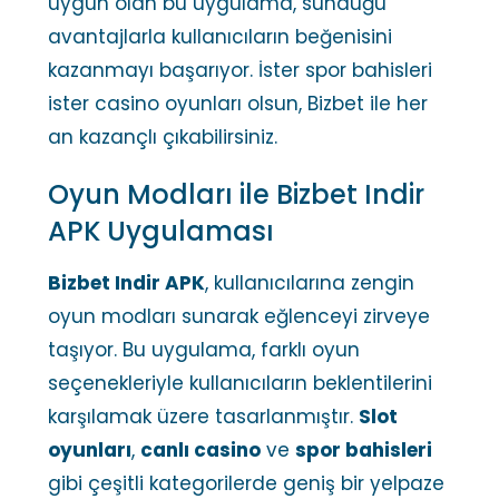
uygun olan bu uygulama, sunduğu
avantajlarla kullanıcıların beğenisini
kazanmayı başarıyor. İster spor bahisleri
ister casino oyunları olsun, Bizbet ile her
an kazançlı çıkabilirsiniz.
Oyun Modları ile Bizbet Indir
APK Uygulaması
Bizbet Indir APK
, kullanıcılarına zengin
oyun modları sunarak eğlenceyi zirveye
taşıyor. Bu uygulama, farklı oyun
seçenekleriyle kullanıcıların beklentilerini
karşılamak üzere tasarlanmıştır.
Slot
oyunları
,
canlı casino
ve
spor bahisleri
gibi çeşitli kategorilerde geniş bir yelpaze