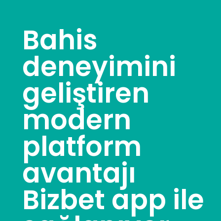
Bahis
deneyimini
geliştiren
modern
platform
avantajı
Bizbet app ile