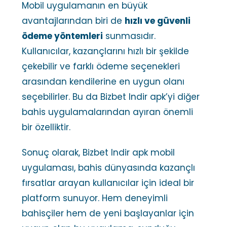
Mobil uygulamanın en büyük
avantajlarından biri de
hızlı ve güvenli
ödeme yöntemleri
sunmasıdır.
Kullanıcılar, kazançlarını hızlı bir şekilde
çekebilir ve farklı ödeme seçenekleri
arasından kendilerine en uygun olanı
seçebilirler. Bu da Bizbet Indir apk’yi diğer
bahis uygulamalarından ayıran önemli
bir özelliktir.
Sonuç olarak, Bizbet Indir apk mobil
uygulaması, bahis dünyasında kazançlı
fırsatlar arayan kullanıcılar için ideal bir
platform sunuyor. Hem deneyimli
bahisçiler hem de yeni başlayanlar için