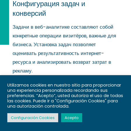
Конфигурация задач и
конверсий
Задачи в веб-аналитике составляют собой
конкретные операции визитёров, важные для
бизнеса. Установка задач позволяет
оценивать результативность интернет-
ресурса и анализировать возврат затрат в
рекламу.
Разновидности целевых показателей
Utilizamos cookies en nuestro sitio para proporcionar
una experiencia personalizada recordando sus
различаются в соотношении от характера
preferencias. “Acepto”, usted autoriza el uso de todas
las cookies. Puede ir a "Configuración Cookies" para
инициативы. Ключевые страницы
una autorización controlada.
регистрируют посещение специфических
Configuración Cookies
Acepto
разделов: вкладки благодарности после
транзакции, одобрения подписки. Действия