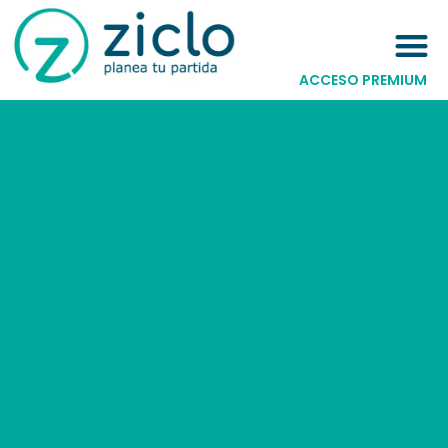
ACCESO PREMIUM