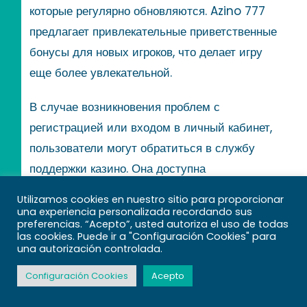
которые регулярно обновляются. Azino 777
предлагает привлекательные приветственные
бонусы для новых игроков, что делает игру
еще более увлекательной.
В случае возникновения проблем с
регистрацией или входом в личный кабинет,
пользователи могут обратиться в службу
поддержки казино. Она доступна
круглосуточно и предлагает несколько
Utilizamos cookies en nuestro sitio para proporcionar
способов связи: через онлайн-чат на сайте
una experiencia personalizada recordando sus
preferencias. “Acepto”, usted autoriza el uso de todas
или по электронной почте. Поддержка
las cookies. Puede ir a "Configuración Cookies" para
una autorización controlada.
работает на русском языке, что значительно
упрощает процесс общения для
Configuración Cookies
Acepto
пользователей из России.