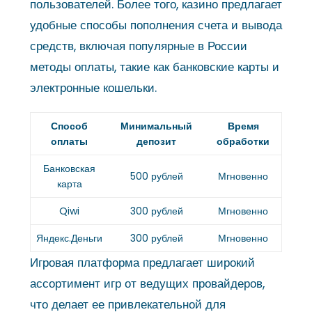
пользователей. Более того, казино предлагает
удобные способы пополнения счета и вывода
средств, включая популярные в России
методы оплаты, такие как банковские карты и
электронные кошельки.
Способ
Минимальный
Время
оплаты
депозит
обработки
Банковская
500 рублей
Мгновенно
карта
Qiwi
300 рублей
Мгновенно
Яндекс.Деньги
300 рублей
Мгновенно
Игровая платформа предлагает широкий
ассортимент игр от ведущих провайдеров,
что делает ее привлекательной для