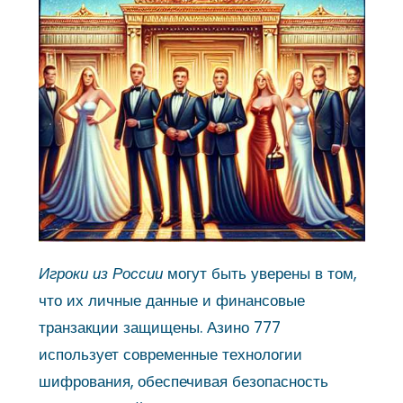
Игроки из России
могут быть уверены в том,
что их личные данные и финансовые
транзакции защищены. Азино 777
использует современные технологии
шифрования, обеспечивая безопасность