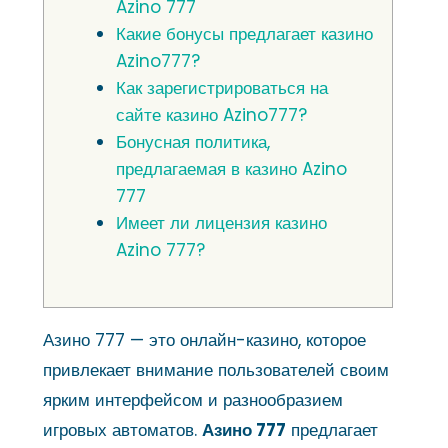
Azino 777
Какие бонусы предлагает казино
Azino777?
Как зарегистрироваться на
сайте казино Azino777?
Бонусная политика,
предлагаемая в казино Azino
777
Имеет ли лицензия казино
Azino 777?
Азино 777 — это онлайн-казино, которое
привлекает внимание пользователей своим
ярким интерфейсом и разнообразием
игровых автоматов.
Азино 777
предлагает