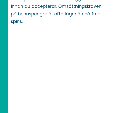
innan du accepterar. Omsättningskraven
på bonuspengar är ofta lägre än på free
spins.
Jämförelseta
bell –
välkomstbon
usar