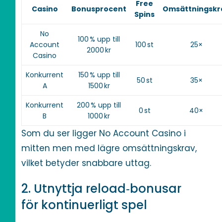
Free
Casino
Bonusprocent
Omsättningskr
Spins
No
100 % upp till
Account
100 st
25×
2000 kr
Casino
Konkurrent
150 % upp till
50 st
35×
A
1500 kr
Konkurrent
200 % upp till
0 st
40×
B
1000 kr
Som du ser ligger No Account Casino i
mitten men med lägre omsättningskrav,
vilket betyder snabbare uttag.
2. Utnyttja reload‑bonusar
för kontinuerligt spel