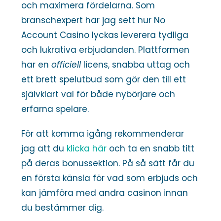
och maximera fördelarna. Som
branschexpert har jag sett hur No
Account Casino lyckas leverera tydliga
och lukrativa erbjudanden. Plattformen
har en
officiell
licens, snabba uttag och
ett brett spelutbud som gör den till ett
självklart val för både nybörjare och
erfarna spelare.
För att komma igång rekommenderar
jag att du
klicka här
och ta en snabb titt
på deras bonussektion. På så sätt får du
en första känsla för vad som erbjuds och
kan jämföra med andra casinon innan
du bestämmer dig.