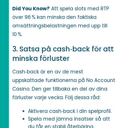
Did You Know?
Att spela slots med RTP
över 96 % kan minska den faktiska
omsättningsbelastningen med upp till
10 %.
3. Satsa på cash‑back för att
minska förluster
Cash‑back är en av de mest
uppskattade funktionerna på No Account
Casino. Den ger tillbaka en del av dina
förluster varje vecka. Följ dessa råd:
Aktivera cash‑back i din spelprofil.
Spela med jämna insatser så att
du får en stabil återbäring.