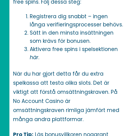
free spins. Följ dessa steg:
Registrera dig snabbt – ingen
långa verifieringsprocesser behövs.
Sätt in den minsta insättningen
som krävs för bonusen.
Aktivera free spins i spelsektionen
här
.
När du har gjort detta får du extra
spelkassa att testa olika slots. Det är
viktigt att förstå omsättningskraven. På
No Account Casino är
omsättningskraven rimliga jämfört med
många andra plattformar.
Pro Tip:
Läs bonusvillkoren noggrant