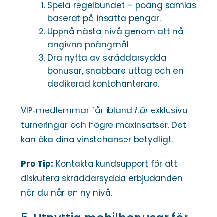
Spela regelbundet – poäng samlas
baserat på insatta pengar.
Uppnå nästa nivå genom att nå
angivna poängmål.
Dra nytta av skräddarsydda
bonusar, snabbare uttag och en
dedikerad kontohanterare.
VIP‑medlemmar får ibland
här
exklusiva
turneringar och högre maxinsatser. Det
kan öka dina vinstchanser betydligt.
Pro Tip:
Kontakta kundsupport för att
diskutera skräddarsydda erbjudanden
när du når en ny nivå.