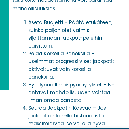
taktiikoita noudattamalla voit parantaa
mahdollisuuksiasi.
Aseta Budjetti – Päätä etukäteen,
kuinka paljon olet valmis
sijoittamaan jackpot-peleihin
päivittäin.
Pelaa Korkeilla Panoksilla –
Useimmat progressiiviset jackpotit
aktivoituvat vain korkeilla
panoksilla.
Hyödynnä Ilmaispyöräytykset – Ne
antavat mahdollisuuden voittaa
ilman omaa panosta.
Seuraa Jackpotin Kasvua – Jos
jackpot on lähellä historiallista
maksimiarvoa, se voi olla hyvä