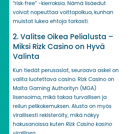
“risk‑free” -kierroksia. Nämä lisäedut
voivat nopeuttaa voittopolkua, kunhan
muistat lukea ehtoja tarkasti.
2. Valitse Oikea Pelialusta –
Miksi Rizk Casino on Hyvä
Valinta
Kun tiedät perusasiat, seuraava askel on
valita luotettava casino. Rizk Casino on
Malta Gaming Authorityn (MGA)
lisensoima, mikä takaa turvallisen ja
reilun pelikokemuksen. Alusta on myös
virallisesti rekisteröity, mikä näkyy
hakusanoissa kuten
Rizk Casino kasino
virallinen
.