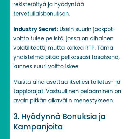
rekisteröityä ja hyödyntää
tervetuliaisbonuksen.
Industry Secret:
Usein suurin jackpot-
voitto tulee pelistä, jossa on alhainen
volatiliteetti, mutta korkea RTP. Tämä
yhdistelmä pitää pelikassasi tasaisena,
kunnes suuri voitto iskee.
Muista aina asettaa itsellesi talletus- ja
tappiorajat. Vastuullinen pelaaminen on
avain pitkän aikavälin menestykseen.
3. Hyödynnä Bonuksia ja
Kampanjoita