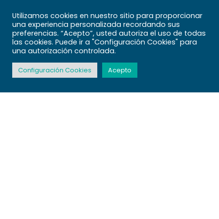
hetki panostaa.
Utilizamos cookies en nuestro sitio para proporcionar
una experiencia personalizada recordando sus
Pro Tip:
Jos sinulla on rajoitettu bankroll,
preferencias. “Acepto”, usted autoriza el uso de todas
las cookies. Puede ir a "Configuración Cookies" para
valitse pelit, joissa on matala volatiliteetti
una autorización controlada.
ja keskikorkea panostaso. Tämä
Configuración Cookies
Acepto
tasapainottaa riskin ja mahdollisuuden
saada suuri voitto.
Vastuullinen pelaaminen on tärkeää:
aseta itsellesi aikarajoituksia ja pidä
taukoja. Jos huomaat pelaavasi
enemmän kuin haluat, lopeta ja palaa
myöhemmin.
5. Tarkista Maksutavat ja
Kotiutukset