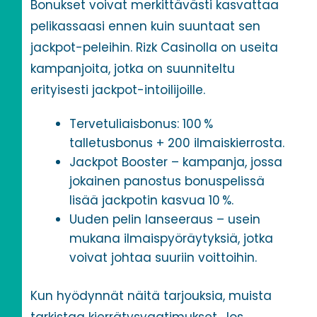
Bonukset voivat merkittävästi kasvattaa
pelikassaasi ennen kuin suuntaat sen
jackpot-peleihin. Rizk Casinolla on useita
kampanjoita, jotka on suunniteltu
erityisesti jackpot-intoilijoille.
Tervetuliaisbonus: 100 %
talletusbonus + 200 ilmaiskierrosta.
Jackpot Booster – kampanja, jossa
jokainen panostus bonuspelissä
lisää jackpotin kasvua 10 %.
Uuden pelin lanseeraus – usein
mukana ilmaispyöräytyksiä, jotka
voivat johtaa suuriin voittoihin.
Kun hyödynnät näitä tarjouksia, muista