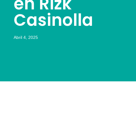
en Rizk
Casinolla
Abril 4, 2025