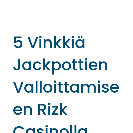
5 Vinkkiä
Jackpottien
Valloittamise
en Rizk
Casinolla