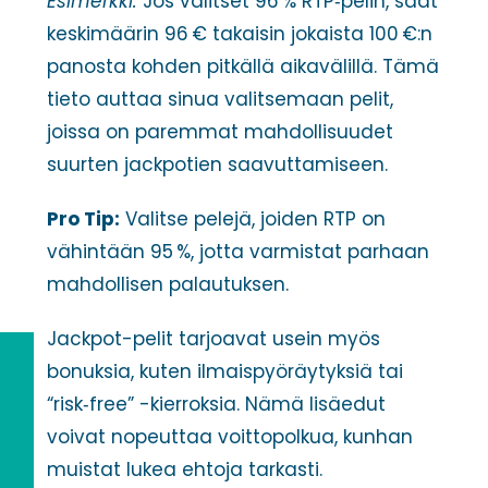
Esimerkki:
Jos valitset 96 % RTP‑pelin, saat
keskimäärin 96 € takaisin jokaista 100 €:n
panosta kohden pitkällä aikavälillä. Tämä
tieto auttaa sinua valitsemaan pelit,
joissa on paremmat mahdollisuudet
suurten jackpotien saavuttamiseen.
Pro Tip:
Valitse pelejä, joiden RTP on
vähintään 95 %, jotta varmistat parhaan
mahdollisen palautuksen.
Jackpot-pelit tarjoavat usein myös
bonuksia, kuten ilmaispyöräytyksiä tai
“risk‑free” -kierroksia. Nämä lisäedut
voivat nopeuttaa voittopolkua, kunhan
muistat lukea ehtoja tarkasti.