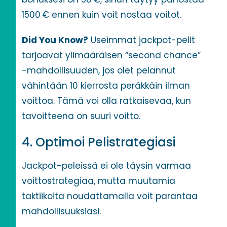
1500 € ennen kuin voit nostaa voitot.
Did You Know?
Useimmat jackpot-pelit
tarjoavat ylimääräisen “second chance”
-mahdollisuuden, jos olet pelannut
vähintään 10 kierrosta peräkkäin ilman
voittoa. Tämä voi olla ratkaisevaa, kun
tavoitteena on suuri voitto.
4. Optimoi Pelistrategiasi
Jackpot-peleissä ei ole täysin varmaa
voittostrategiaa, mutta muutamia
taktiikoita noudattamalla voit parantaa
mahdollisuuksiasi.