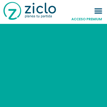
ACCESO PREMIUM