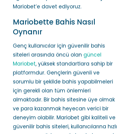
Mariobet’e davet ediyoruz.
Mariobette Bahis Nasıl
Oynanır
Genç kullanıcılar için güvenilir bahis
siteleri arasında öncü olan
güncel
Mariobet
, yüksek standartlara sahip bir
platformdur. Gençlerin güvenli ve
sorumlu bir şekilde bahis yapabilmeleri
için gerekli olan tüm önlemleri
almaktadır. Bir bahis sitesine üye olmak
ve para kazanmak heyecan verici bir
deneyim olabilir. Mariobet gibi kaliteli ve
güvenilir bahis siteleri, kullanıcılarına hızlı