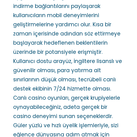
indirme bağlantılarını paylaşarak
kullanıcıların mobil deneyimlerini
geliştirmelerine yardımcı olur. Kısa bir
zaman içerisinde adından söz ettirmeye
başlayarak hedeflenen beklentilerin
üzerinde bir potansiyele erişmiştir.
Kullanıcı dostu arayüz, İngiltere lisanslı ve
güvenilir olması, para yatırma alt
sınırlarının düşük olması, tecrübeli canlı
destek ekibinin 7/24 hizmette olması.
Canlı casino oyunları, gerçek krupiyelerle
oynayabileceğiniz, adeta gerçek bir
casino deneyimi sunan seçeneklerdir.
Güler yüzlü ve hızlı üyelik işlemleriyle, sizi
eğlence dünyasına adım atmak için