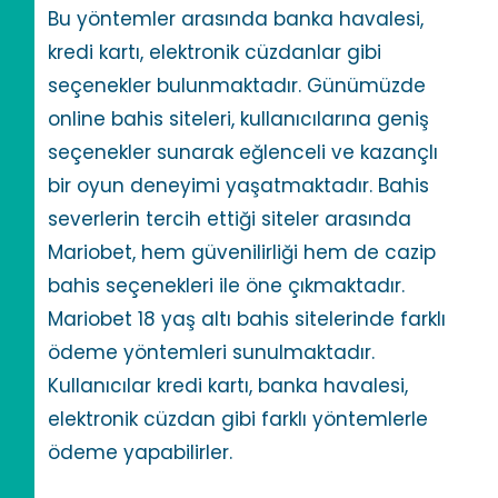
Bu yöntemler arasında banka havalesi,
kredi kartı, elektronik cüzdanlar gibi
seçenekler bulunmaktadır. Günümüzde
online bahis siteleri, kullanıcılarına geniş
seçenekler sunarak eğlenceli ve kazançlı
bir oyun deneyimi yaşatmaktadır. Bahis
severlerin tercih ettiği siteler arasında
Mariobet, hem güvenilirliği hem de cazip
bahis seçenekleri ile öne çıkmaktadır.
Mariobet 18 yaş altı bahis sitelerinde farklı
ödeme yöntemleri sunulmaktadır.
Kullanıcılar kredi kartı, banka havalesi,
elektronik cüzdan gibi farklı yöntemlerle
ödeme yapabilirler.