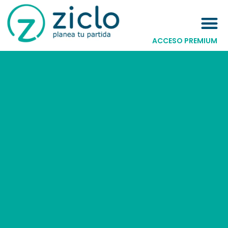
ACCESO PREMIUM