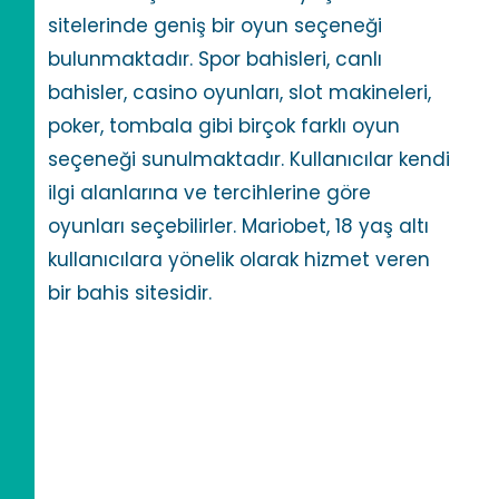
sitelerinde geniş bir oyun seçeneği
bulunmaktadır. Spor bahisleri, canlı
bahisler, casino oyunları, slot makineleri,
poker, tombala gibi birçok farklı oyun
seçeneği sunulmaktadır. Kullanıcılar kendi
ilgi alanlarına ve tercihlerine göre
oyunları seçebilirler. Mariobet, 18 yaş altı
kullanıcılara yönelik olarak hizmet veren
bir bahis sitesidir.
Güncel
Lisans